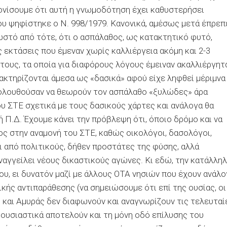
ονίσουμε ότι αυτή η γνωμοδότηση έχει καθυστερήσει
ου ψηφίστηκε ο Ν. 998/1979. Κανονικά, αμέσως μετά έπρεπ
νωστό από τότε, ότι ο ασπάλαθος, ως κατακτητικό φυτό,
 εκτάσεις που έμεναν χωρίς καλλιέργεια ακόμη και 2-3
 τους, τα οποία για διαφόρους λόγους έμειναν ακαλλιέργητ
ρακτηρίζονται άμεσα ως «δασικά» αφού είχε ληφθεί μέριμνα
ακολουθούσαν να θεωρούν τον ασπάλαθο «ξυλώδες» άρα
υ ΣΤΕ σχετικά με τους δασικούς χάρτες και ανάλογα θα
Π.Δ. Έχουμε κάνει την πρόβλεψη ότι, όποιο δρόμο και να
ος στην αναμονή του ΣΤΕ, καθώς οικολόγοι, δασολόγοι,
ι από πολιτικούς, δήθεν προστάτες της φύσης, αλλά
αγγείλει νέους δικαστικούς αγώνες. Κι εδώ, την κατάλλη
υ, ει δυνατόν μαζί με άλλους ΟΤΑ νησιών που έχουν ανάλ
ικής αντιπαράθεσης (να σημειώσουμε ότι επί της ουσίας, οι
 και Αμυράς δεν διαφωνούν και αναγνωρίζουν τις τελευταί
ι ουσιαστικά αποτελούν και τη μόνη οδό επίλυσης του