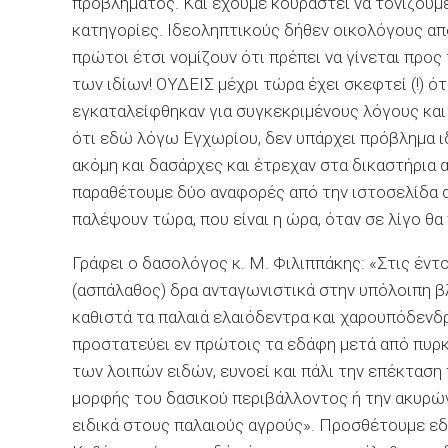
προβλήματος. Και έχουμε κουραστεί να τονίζουμ
κατηγορίες. Ιδεοληπτικούς δήθεν οικολόγους από
πρώτοι έτσι νομίζουν ότι πρέπει να γίνεται προ
των ιδίων! ΟΥΔΕΙΣ μέχρι τώρα έχει σκεφτεί (!) ό
εγκαταλείφθηκαν για συγκεκριμένους λόγους και 
ότι εδώ λόγω Εγχωρίου, δεν υπάρχει πρόβλημα ι
ακόμη και δασάρχες και έτρεχαν στα δικαστήρι
παραθέτουμε δύο αναφορές από την ιστοσελίδα d
παλέψουν τώρα, που είναι η ώρα, όταν σε λίγο θα
Γράφει ο δασολόγος κ. Μ. Φιλιππάκης: «Στις έντ
(ασπάλαθος) δρα ανταγωνιστικά στην υπόλοιπη β
καθιστά τα παλαιά ελαιόδεντρα και χαρουπόδενδρ
προστατεύει εν πρώτοις τα εδάφη μετά από πυρκ
των λοιπών ειδών, ευνοεί και πάλι την επέκταση 
μορφής του δασικού περιβάλλοντος ή την ακυρώ
ειδικά στους παλαιούς αγρούς». Προσθέτουμε εδ