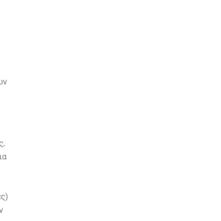
ων
ς,
ια
ς)
ν