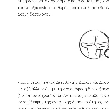
Κυθήρων είναι σχεδόν όμοια και ο ασπάλαθος κιν
του να εξαφανίσει το θυμάρι και το μέλι που βασ
ακόμη δασολόγου.
«……. ο τέως Γενικός Διευθυντής Δασών και Δασ
μεταξύ άλλων, ότι με τη νέα απόφαση δεν «εξαφα
(Σ.Σ. όπως ισχυρίζονται. Αντιθέτως, ξεκαθαρίζετ
εγκατάλειψης της αγροτικής δραστηριότητας εγ
δεν μπορούν να αποτελέσουν δασοβιοκοινότητα κ