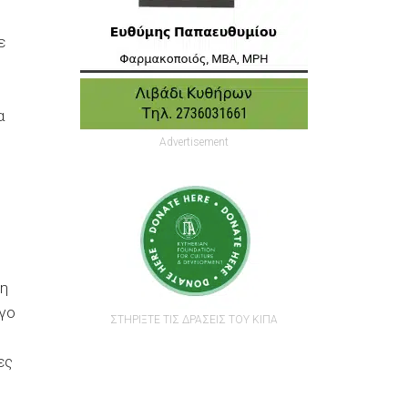
ε
α
Advertisement
λη
ογο
ΣΤΗΡΙΞΤΕ ΤΙΣ ΔΡΑΣΕΙΣ ΤΟΥ ΚΙΠΑ
ες