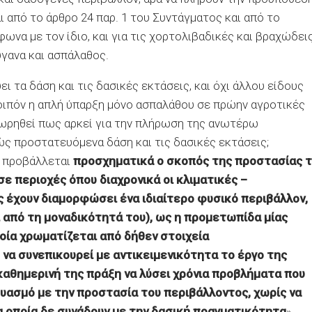
 από το άρθρο 24 παρ. 1 του Συντάγματος και από το
φωνα με τον ίδιο, και για τις χορτολιβαδικές και βραχώδει
ύγανα και ασπάλαθος.
 τα δάση και τις δασικές εκτάσεις, και όχι άλλου είδους
λοιπόν η απλή ύπαρξη μόνο ασπαλάθου σε πρώην αγροτικές
θεωρηθεί πως αρκεί για την πλήρωση της ανωτέρω
ώς προστατευόμενα δάση και τις δασικές εκτάσεις;
ν προβάλλεται
προσχηματικά ο σκοπός της προστασίας 
σε περιοχές όπου διαχρονικά οι κλιματικές –
ς έχουν διαμορφώσει ένα ιδιαίτερο φυσικό περιβάλλον,
ι από τη μοναδικότητά του), ως η προμετωπίδα μίας
ποία χρωματίζεται από δήθεν στοιχεία
 να συνεπικουρεί με αντικειμενικότητα το έργο της
καθημερινή της πράξη να λύσει χρόνια προβλήματα που
δυασμό με την προστασία του περιβάλλοντος, χωρίς να
α οποία δε συνάδουν με την δασική πραγματικότητα
».