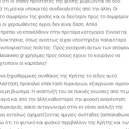
ε ότι οι δήθεν προστάτες της φύσης χωρίζονται σε δύο
 τη μία και υποκριτές συνδικαλιστές από την άλλη. Οι
ς το συμφέρον της φύσης και οι δεύτεροι προς το συμφέρον
τι οι χερσωθέντες αγροί δεν είναι δάση. Απλά
πρέπει να επανέλθουν στην προτέρα κατηγορία. Εννοείται
διοκτησίας, όπως ανοήτως είχαν υποστηρίξει παλαιότερα
α ανυποψίαστους πολίτες. Προς ενίσχυση αυτών των απόψε
asarxeio.gr χρήσιμες προς όσους έχουν το κουράγιο να
 χτυπούν οι καμπάνες!
ονα ξηροθερμικές συνθήκες της Κρήτης το είδος αυτό
λάστηση, προκαλεί επέκταση πυρκαγιών, εξαγριώνει αγρού
α μη βιώσιμα. Η ανάπτυξή του σε πυκνές ενώσεις από τη μ
αγιά και από την άλλη καθυστερεί την φυσική αναγέννηση
πυρκαγιάς, ασκεί ανταγωνισμό στην εν γένει ανέλιξη της
νει εντελώς σχηματίζοντας αμιγείς συστάδες (ασπαλαθώνε
ώ ότι το φυτικό και φυσικό περιβάλλον της Κρήτης και τω