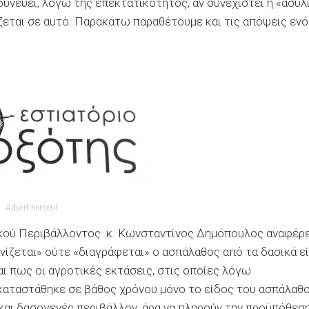
δυνεύει, λόγω της επεκτατικότητος, αν συνεχιστεί η «ασυλ
ίζεται σε αυτό. Παρακάτω παραθέτουμε και τις απόψεις ενό
Advertisement
ικού Περιβάλλοντος κ. Κωνσταντίνος Δημόπουλος αναφέρε
νίζεται» ούτε «διαγράφεται» ο ασπάλαθος από τα δασικά ε
αι πως οι αγροτικές εκτάσεις, στις οποίες λόγω
καταστάθηκε σε βάθος χρόνου μόνο το είδος του ασπάλαθο
αι δασογενές περιβάλλον, άρα να πληρούν την προϋπόθεσ