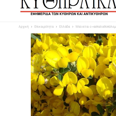
Αρχική
Επικαιρότητα
Ελλάδα
Μαίνεται ο «ασπαλαθοπόλεμ