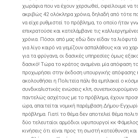
χωράφια που να έχουν χερσωθεί, οφείλουμε να τ
ακριβώς 42 ολόκληρα χρόνια, δηλαδή από τότε π
να είχε ρυθμιστεί το πρόβλημα, το οποίο ήταν γ
επικρατούσε και κατελάμβανε τις καλλιεργημένες
χρόνια. Πόσοι από μας εδώ δεν είδαν τα λιόφυτά
για λίγο καιρό να γεμίζουν ασπαλάθους και να χα
για τα φρύγανα, οι δασικές υπηρεσίες όμως εξ
δασικό! Τώρα το κράτος αναμένει μία απόφαση το
προχωρήσει στην έκδοση υπουργικής απόφασης ή 
ακολουθήσει η Πολιτεία πάλι θα εμπλακεί ο κόσμ
συνδικαλιστικές ενώσεις κλπ, συνεπικουρούμενο
παντελώς ασχέτους με το πρόβλημα, έχουν προαν
ώρα, απαιτείται νομική παρέμβαση Δήμου-Εγχωρίο
πρόβλημα. Γιατί το θέμα δεν αποτελεί θέμα πολιτ
δύο τελευταίοι αρμόδιοι υφυπουργοί κκ Φάμελος
κινήσεις ότι είναι προς τη σωστή κατεύθυνση κα