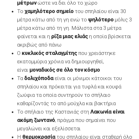
μέτρων
ώστε να δει όλο το χώρο
Το
χαμηλότερο σημείο
του σπηλαίου είναι 30
μέτρα κάτω από τη γη ενώ το
ψηλότερο
μόλις 3
μέτρα κάτω από τη γη. Μάλιστα στα 3 μέτρα
φαίνεται και η
ρίζα μιας ελιάς
η οποία βρίσκεται
ακριβώς από πάνω
Ο
κυκλικός σταλαγμίτης
που χρειάστηκε
εκατομμύρια χρόνια να δημιουργηθεί,
είναι
μοναδικός σε όλο τον κόσμο
Τα
δολιχόποδα
είναι οι μόνιμοι κάτοικοι του
σπηλαίου και πρόκειται για τυφλά και κουφά
ζωύφια τα οποία συντηρούν το σπήλαιο
καθαρίζοντάς το από μούχλα και βακτήρια
Το σπήλαιο της Καστανιάς στη
Λακωνία
είναι
ακόμη ζωντανό
, πράγμα που σημαίνει που
μεγαλώνει και εξελίσσεται
Η
θερμοκρασία
του σπηλαίου είναι σταθερή όλο