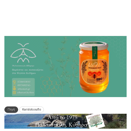
Πηγή
Karidotsouflo