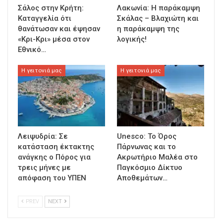
Σάλος στην Κρήτη:
Λακωνία: Η παράκαμψη
Καταγγελία ότι
Σκάλας – Βλαχιώτη και
θανάτωσαν και έψησαν
η παράκαμψη της
«Κρι-Κρι» μέσα στον
λογικής!
Εθνικό…
Η γειτονιά μας
Η γειτονιά μας
Λειψυδρία: Σε
Unesco: Το Όρος
κατάσταση έκτακτης
Πάρνωνας και το
ανάγκης ο Πόρος για
Ακρωτήριο Μαλέα στο
τρεις μήνες με
Παγκόσμιο Δίκτυο
απόφαση του ΥΠΕΝ
Αποθεμάτων…
PREV
NEXT