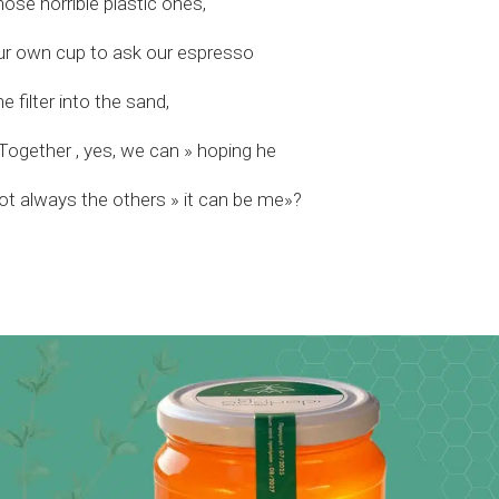
hose horrible plastic ones,
ur own cup to ask our espresso
 filter into the sand,
ogether , yes, we can » hoping he
ot always the others » it can be me»?