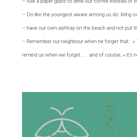
– Ask a paper glass to drink our coffee instead of t
– Do like the youngest aware among us do: bring o
– have our own ashtray on the beach and not put the
– Remember our neighbour when he forget that : « T
remind us when we forget….. and of course, « it’s n