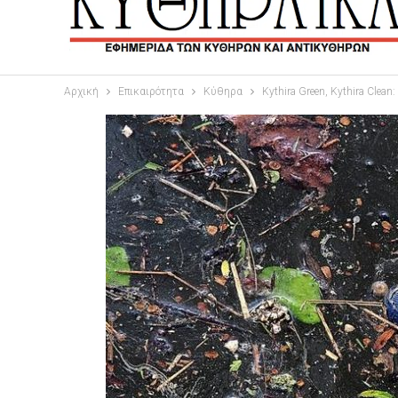
Αρχική
Επικαιρότητα
Κύθηρα
Kythira Green, Kythira Cl