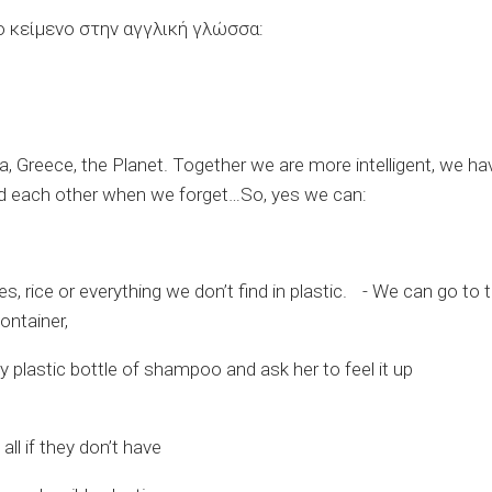
 κείμενο στην αγγλική γλώσσα:
a, Greece, the Planet. Together we are more intelligent, we ha
d each other when we forget…So, yes we can:
les, rice or everything we don’t find in plastic. - We can go to 
ontainer,
plastic bottle of shampoo and ask her to feel it up
all if they don’t have