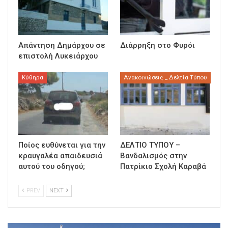
Απάντηση Δημάρχου σε
Διάρρηξη στο Φυρόι
επιστολή Λυκειάρχου
Κύθηρα
Ανακοινώσεις _ Δελτία Τύπου
Ποίος ευθύνεται για την
ΔΕΛΤΙΟ ΤΥΠΟΥ –
κραυγαλέα απαιδευσιά
Βανδαλισμός στην
αυτού του οδηγού;
Πατρίκιο Σχολή Καραβά
PREV
NEXT