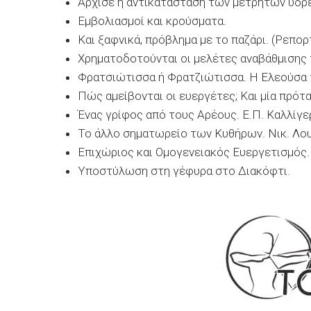
Άρχισε η αντικατάσταση των μετρητών ύδρ
Εμβολιασμοί και κρούσματα.
Και ξαφνικά, πρόβλημα με το παζάρι. (Ρεπορ
Χρηματοδοτούνται οι μελέτες αναβάθμισης 
Φρατσιώτισσα ή Φρατζιώτισσα. Η Ελεούσα 
Πώς αμείβονται οι ευεργέτες; Και μία πρότα
Ένας γρίφος από τους Αρέους. Ε.Π. Καλλίγε
Το άλλο σηματωρείο των Κυθήρων. Νικ. Λο
Επιχώριος και Ομογενειακός Ευεργετισμός.
Υποστύλωση στη γέφυρα στο Διακόφτι.