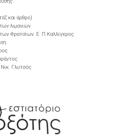
ευσης.
τάζ και άρθρο)
των λιμανιών.
των Φρατσίων. Ε. Π.Καλλίγερος.
ση.
ρος.
υράντος.
 Νικ. Γλυτσός.