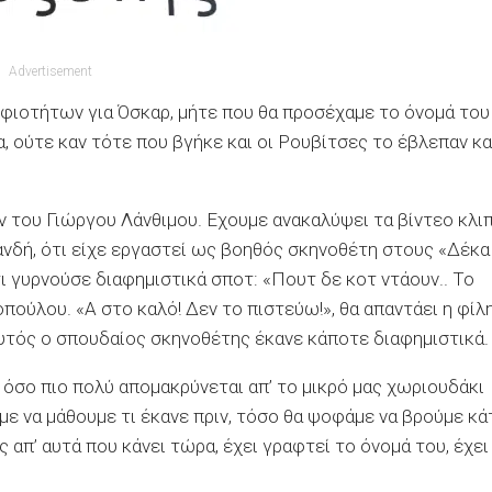
Advertisement
ηφιοτήτων για Όσκαρ, μήτε που θα προσέχαμε το όνομά του
α, ούτε καν τότε που βγήκε και οι Ρουβίτσες το έβλεπαν κα
ν του Γιώργου Λάνθιμου. Eχουμε ανακαλύψει τα βίντεο κλι
ανδή, ότι είχε εργαστεί ως βοηθός σκηνοθέτη στους «Δέκα
 γυρνούσε διαφημιστικά σποτ: «Πουτ δε κοτ ντάουν.. Το
δοπούλου. «Α στο καλό! Δεν το πιστεύω!», θα απαντάει η φίλ
αυτός ο σπουδαίος σκηνοθέτης έκανε κάποτε διαφημιστικά.
, όσο πιο πολύ απομακρύνεται απ’ το μικρό μας χωριουδάκι
με να μάθουμε τι έκανε πριν, τόσο θα ψοφάμε να βρούμε κ
απ’ αυτά που κάνει τώρα, έχει γραφτεί το όνομά του, έχει