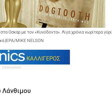
 στα Οσκαρ με τον «Κυνόδοντα». Λίγα χρόνια νωρίτερα γύρι
ικά |EPA/MIKE NELSON
Advertisement
υ Λάνθιμου