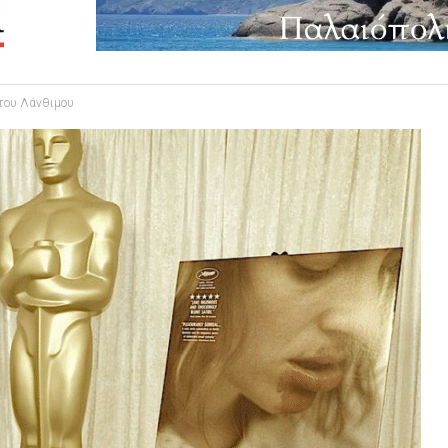
 του Λάνθιμου