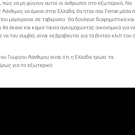
Μα, πώς να μη φύγουν αυτοί οι άνθρωποι στο εξωτερικό; Να
Λάνθιμος να έμενε στην Ελλάδα; Θα ήταν σαν Ferrari μέσα 
που μαγειρεύει σε ταβερνείο. Θα δούλευε διαφημιστικά και
ι θα έκανε και καμιά ταινία αγκομαχώντας οικονομικά για ν
να του συμβεί, είναι να βραβευτεί για τα βίντεο κλιπ του 
υ Γιώργου Λάνθιμου είναι ότι η Ελλάδα τρώει τα
αίρως για το εξωτερικό.