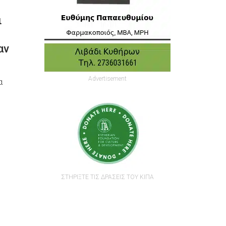
ι
αν
Advertisement
α
ΣΤΗΡΙΞΤΕ ΤΙΣ ΔΡΑΣΕΙΣ ΤΟΥ ΚΙΠΑ