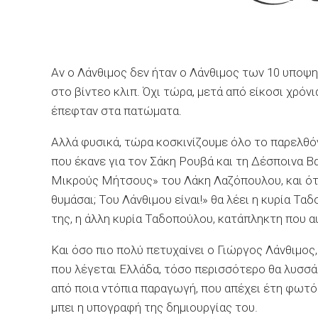
Αν ο Λάνθιμος δεν ήταν ο Λάνθιμος των 10 υποψ
στο βίντεο κλιπ. Όχι τώρα, μετά από είκοσι χρόνι
έπεφταν στα πατώματα.
Αλλά φυσικά, τώρα κοσκινίζουμε όλο το παρελθό
που έκανε για τον Σάκη Ρουβά και τη Δέσποινα Β
Μικρούς Μήτσους» του Λάκη Λαζόπουλου, και ότι
θυμάσαι; Του Λάνθιμου είναι!» θα λέει η κυρία Τα
της, η άλλη κυρία Ταδοπούλου, κατάπληκτη που 
Και όσο πιο πολύ πετυχαίνει ο Γιώργος Λάνθιμος
που λέγεται Ελλάδα, τόσο περισσότερο θα λυσσά
από ποια ντόπια παραγωγή, που απέχει έτη φωτός 
μπει η υπογραφή της δημιουργίας του.