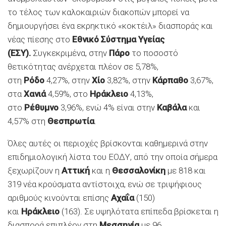
το τέλος των καλοκαιριών διακοπών μπορεί να
δημιουργήσει ένα εκρηκτικό «κοκτέιλ» διασποράς και
νέας πίεσης στο
Εθνικό Σύστημα Υγείας
(ΕΣΥ).
Συγκεκριμένα, στην
Πάρο
το ποσοστό
θετικότητας ανέρχεται πλέον σε 5,78%,
στη
Ρόδο
4,27%, στην
Χίο
3,82%, στην
Κάρπαθο
3,67%,
στα
Χανιά
4,59%, στο
Ηράκλειο
4,13%,
στο
Ρέθυμνο
3,96%, ενώ 4% είναι στην
Καβάλα
και
4,57% στη
Θεσπρωτία
.
Όλες αυτές οι περιοχές βρίσκονται καθημερινά στην
επιδημιολογική λίστα του ΕΟΔΥ, από την οποία σήμερα
ξεχωρίζουν η
Αττική
και η
Θεσσαλονίκη
με 818 και
319 νέα κρούσματα αντίστοιχα, ενώ σε τριψήφιους
αριθμούς κινούνται επίσης
Αχαΐα
(150)
και
Ηράκλειο
(163). Σε υψηλότατα επίπεδα βρίσκεται η
διασπορά επιπλέον στη
Μεσσηνία
με 96,