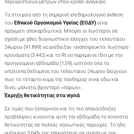
περιοριστικών μέτρων όπου κριθεί αναγκαίο.
Τα στοιχεία από τη σημερινή επιδημιολογική έκθεση
του
Εθνικού Οργανισμού Υγείας (ΕΟΔΥ)
είναι
πράγματι αποκαρδιωτικά. Μπορεί οι λιγότεροι σε
σχέση με χθες διαγνωστικοί έλεγχοι του τελευταίου
24ωρου (91.899) να ανέδειξαν -αναπόφευκτα- λιγότερα
κρούσματα (3.442) και το Rt να παρέμεινε ίδιο με την
προηγούμενη εβδομάδα (1,09), ωστόσο όλα τα
υπόλοιπα δεδομένα του τελευταίου 24ωρου δείχνουν
πως το τέταρτο κύμα της πανδημίας είναι εδώ και
δίνει, μάλιστα, βροντερό «παρών».
Έκρηξη θετικότητας στα νησιά
Σε τιμές που ξεπερνούν και τις πιο απαισιόδοξες
προβλέψεις κινούνται αυτή την εβδομάδα τα ποσοστά
θετικότητας σε πολλές νησιωτικές περιοχές. Το ήδη
αυξημένο 3,64% της επικράτειας σε σχέση με την