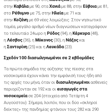
στην
Καβάλα
με 90, στα
Χανιά
με 88, στην
Εύβοια
με 81,
στο
Ρέθυμνο
με 75, στην
Ηλεία
με 71 και
στην
Κοζάνη
με 69 νέες λοιμώξεις. Στον νησιωτικό
τομέα, μεγάλο αριθμό νέων διαγνώσεων καταγράφουν
το τελευταίο 24ωρο η
Ρόδος
(94), η
Κέρκυρα
(48),
η
Λέσβος
(36), η
Μύκονος
(30), η
Νάξος
και
η
Σαντορίνη
(25) και η
Λευκάδα
(23).
Σχεδόν 100 διασωληνωμένοι σε 2 εβδομάδες
Τα πρώτα σημάδια της αύξησης της πίεσης στα
νοσοκομεία έχουν κάνει την εμφάνισή τους ήδη από
τις αρχές του μήνα, όταν οι
διασωληνωμένοι
ασθενείς
περιορίζονταν σε 192 και οι
εισαγωγές στα
νοσοκομεία
σε 204 (στοιχεία από Τετάρτη 4
Αυγούστου). Σήμερα, λοιπόν, που οι δύο «σκληροί
δείκτες» της πανδημίας φτάνουν τους 282 και 290