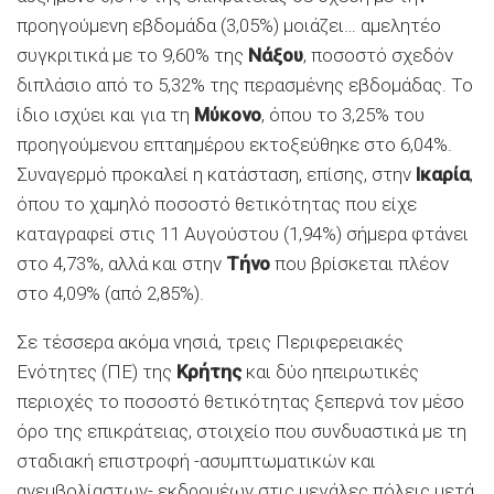
προηγούμενη εβδομάδα (3,05%) μοιάζει… αμελητέο
συγκριτικά με το 9,60% της
Νάξου
, ποσοστό σχεδόν
διπλάσιο από το 5,32% της περασμένης εβδομάδας. Το
ίδιο ισχύει και για τη
Μύκονο
, όπου το 3,25% του
προηγούμενου επταημέρου εκτοξεύθηκε στο 6,04%.
Συναγερμό προκαλεί η κατάσταση, επίσης, στην
Ικαρία
,
όπου το χαμηλό ποσοστό θετικότητας που είχε
καταγραφεί στις 11 Αυγούστου (1,94%) σήμερα φτάνει
στο 4,73%, αλλά και στην
Τήνο
που βρίσκεται πλέον
στο 4,09% (από 2,85%).
Σε τέσσερα ακόμα νησιά, τρεις Περιφερειακές
Ενότητες (ΠΕ) της
Κρήτης
και δύο ηπειρωτικές
περιοχές το ποσοστό θετικότητας ξεπερνά τον μέσο
όρο της επικράτειας, στοιχείο που συνδυαστικά με τη
σταδιακή επιστροφή -ασυμπτωματικών και
ανεμβολίαστων- εκδρομέων στις μεγάλες πόλεις μετά