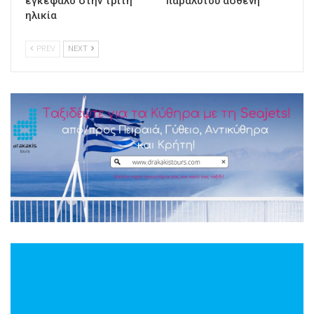
εγκέφαλο στην τρίτη
παράλυτου ασθενή
ηλικία
PREV
NEXT