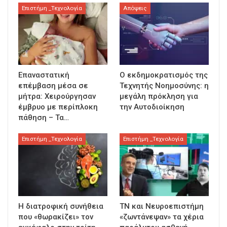
Επιστήμη _Τεχνολογία
Απόψεις
Επαναστατική
Ο εκδημοκρατισμός της
επέμβαση μέσα σε
Τεχνητής Νοημοσύνης: η
μήτρα: Χειρούργησαν
μεγάλη πρόκληση για
έμβρυο με περίπλοκη
την Αυτοδιοίκηση
πάθηση – Τα…
Επιστήμη _Τεχνολογία
Επιστήμη _Τεχνολογία
Η διατροφική συνήθεια
ΤΝ και Νευροεπιστήμη
που «θωρακίζει» τον
«ζωντάνεψαν» τα χέρια