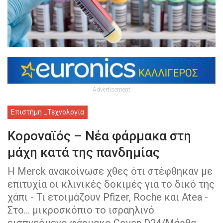
Advertisement
Επιστήμη _Τεχνολογία
Κοροναϊός – Νέα φάρμακα στη
μάχη κατά της πανδημίας
Η Merck ανακοίνωσε χθες ότι στέφθηκαν με
επιτυχία οι κλινικές δοκιμές για το δικό της
χάπι - Τι ετοιμάζουν Pfizer, Roche και Atea­ -
Στο… μικροσκόπιο το ισραηλινό
εισπνεόμενο φάρμακο Coven D24/Μάρθα