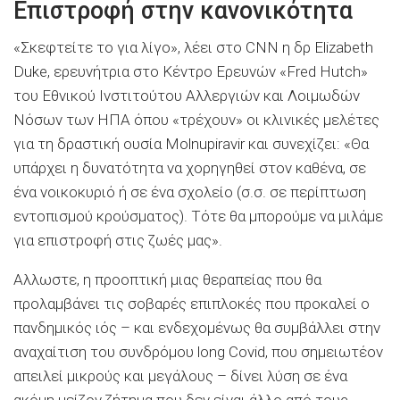
Επιστροφή στην κανονικότητα
«Σκεφτείτε το για λίγο», λέει στο CNN η δρ Elizabeth
Duke, ερευνήτρια στο Κέντρο Ερευνών «Fred Hutch»
του Εθνικού Ινστιτούτου Αλλεργιών και Λοιμωδών
Νόσων των ΗΠΑ όπου «τρέχουν» οι κλινικές μελέτες
για τη δραστική ουσία Μolnupiravir και συνεχίζει: «Θα
υπάρχει η δυνατότητα να χορηγηθεί στον καθένα, σε
ένα νοικοκυριό ή σε ένα σχολείο (σ.σ. σε περίπτωση
εντοπισμού κρούσματος). Τότε θα μπορούμε να μιλάμε
για επιστροφή στις ζωές μας».
Αλλωστε, η προοπτική μιας θεραπείας που θα
προλαμβάνει τις σοβαρές επιπλοκές που προκαλεί ο
πανδημικός ιός – και ενδεχομένως θα συμβάλλει στην
αναχαίτιση του συνδρόμου long Covid, που σημειωτέον
απειλεί μικρούς και μεγάλους – δίνει λύση σε ένα
ακόμη μείζον ζήτημα που δεν είναι άλλο από τους