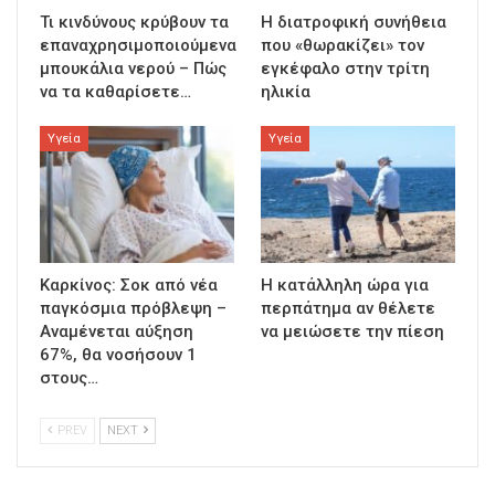
Τι κινδύνους κρύβουν τα
Η διατροφική συνήθεια
επαναχρησιμοποιούμενα
που «θωρακίζει» τον
μπουκάλια νερού – Πώς
εγκέφαλο στην τρίτη
να τα καθαρίσετε…
ηλικία
Υγεία
Υγεία
Καρκίνος: Σοκ από νέα
Η κατάλληλη ώρα για
παγκόσμια πρόβλεψη –
περπάτημα αν θέλετε
Αναμένεται αύξηση
να μειώσετε την πίεση
67%, θα νοσήσουν 1
στους…
PREV
NEXT