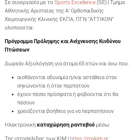
Σε συνεργασία με το
Sports Excellence
(SE) | Τμήμα
Αθλητικής Αριστείας της Α’ Ορθοπαιδικής
Χειρουργικής Κλινικής ΕΚΠΑ, ΠΓΝ “ATTIKON”
υλοποιείται:
Πρόγραμμα Πρόληψης και Ανίχνευσης Κινδύνου
Πτώσεων
Δωρεάν Αξιολόγηση για άτομα 65 ετών και άνω που:
αισθάνονται αδυναμία ή/και αστάθεια όταν
σηκώνονται ή όταν περπατούν
έχουν πέσει πρόσφατα ή φοβούνται ότι θα
πέσουν
χρειάζονται βοήθεια για να περπατήσουν
Ηλεκτρονική
καταχώρηση ραντεβού
μέσω:
Της ιστοσελίδας των ΚΙΜ |
https://mykim.gr