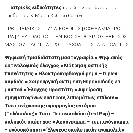
Οι
ιατρικές ειδικότητες
που θα πλαισιώνουν την
ομάδα των ΚΙΜ στα Κύθηρα θα είναι:
ΟΡΘΟΠΑΙΔΙΚΟΣ | ΓΥΝΑΙΚΟΛΟΓΟΣ | ΟΦΘΑΛΜΙΑΤΡΟΣ|
ΩΡΛ | ΝΕΥΡΟΛΟΓΟΣ | ΓΕΝΙΚΟΣ ΧΕΙΡΟΥΡΓΟΣ-ΕΛΕΓΧΟΣ
ΜΑΣΤΟΥ| ΟΔΟΝΤΙΑΤΡΟΣ | ΨΥΧΟΛΟΓΟΣ | ΔΙΑΙΤΟΛΟΓΟΣ
Ψηφιακή τρισδιάστατη μαστογραφία ● Ψηφιακός
ακτινολογικός έλεγχος ● Μέτρηση οστικής
πυκνότητας ● Ηλεκτροκαρδιογράφημα – triplex
καρδιάς ● Χειρουργική εκτίμηση θυρεοειδούς και
μαστού ● Έλεγχος Προστάτη ● Αφαίρεση
σμηγματογόνων κύστεων, λιπωμάτων, σπίλων ●
Τεστ ανίχνευσης αιμορραγίας εντέρου
(Πολύποδας)● Τεστ Παπανικολάου (test Pap) –
κολπικός υπέρηχος ● Ακοόγραμμα – τυμπανόγραμμα
– ενδοσκόπηση ● Έλεγχος σκελετικών ανωμαλιών