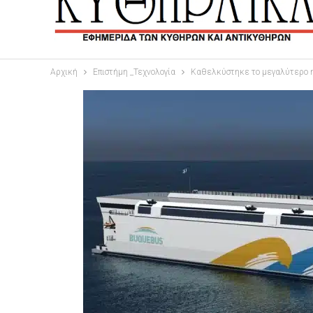
Αρχική
Επιστήμη _Τεχνολογία
Καθελκύστηκε το μεγαλύτερο ηλ