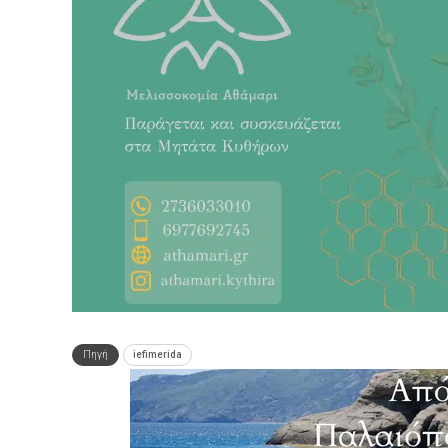
Πηγή
iefimerida