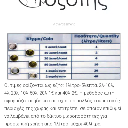
Advertisement
Οι τιμές ορίζονται ως εξής: 1λίτρο-5λεπτά, 2λ-10λ,
4λ-20λ, 10λ-50λ, 20λ-1€ και 40λ-2€. Η μέθοδος αυτή
εφαρμόζεται ήδη με επιτυχία σε πολλές τουριστικές
περιοχές της χώρας και επιτρέπει σε όποιον επιθυμεί
να λαμβάνει από το δίκτυο
μικροποσότητες
για
προσωπική χρήση από 1λίτρο μέχρι 40λίτρα.