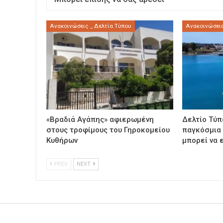
Ανακοινώσεις _ Δελτία Τύπου
Ανακοινώσεις
«Βραδιά Αγάπης» αφιερωμένη
Δελτίο Τύπ
στους τροφίμους του Γηροκομείου
παγκόσμια
Κυθήρων
μπορεί να ε
PREV
NEXT