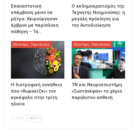
Επαναστατική
Ο εκδημοκρατισμός της
επέμβαση μέσα σε
Τεχνητής Νοημοσύνης: η
μήτρα: Χειρούργησαν
μεγάλη πρόκληση για
έμβρυο με περίπλοκη
την Αυτοδιοίκηση
πάθηση – Τα…
Επιστήμη _Τεχνολογία
Επιστήμη _Τεχνολογία
Η διατροφική συνήθεια
ΤΝ και Νευροεπιστήμη
που «θωρακίζει» τον
«ζωντάνεψαν» τα χέρια
εγκέφαλο στην τρίτη
παράλυτου ασθενή
ηλικία
PREV
NEXT