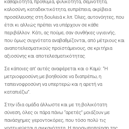
καθαριότητα, προθυμία, φιλικότητα, σεμνότητα,
καλοσύνη, καταδεκτικότητα, ευπρέπεια, ακρίβεια
προσέλευσης στη δουλειά κ.λπ. Όλες, αυτονόητες, που
έτσι κι αλλιώς πρέπει να υπάρχουν σε κάθε
περιβάλλον. Κάτι, ας πούμε, σαν συνθήκες υγιεινής,
που όμως συχνότατα αναβαθμίζονται, από μέτριους και
αναποτελεσματικούς προϊστάμενους, σε κριτήρια
αξιοσύνης και αποτελεσματικότητας.
Σε κάποιες απ’ αυτές αναφέρεται και ο Καμύ: “Η
μετριοφροσύνη με βοηθούσε να διαπρέπω, η
ταπεινοφροσύνη να υπερτερώ και η αρετή να
καταπιέζω”.
Στην ίδια ομάδα άλλωστε και με τη βολικότατη
σύνεση, όλες οι πάρα πάνω “αρετές” μοιάζουν με
πανάσχημες γεροντοκόρες, που τόσο πολύ τις
νοστιμεύεται η ανικανότητα. Η προσωποποίηση της