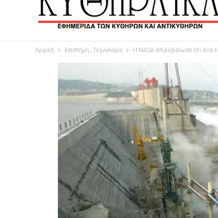
Αρχική
Επιστήμη _Τεχνολογία
Η NASA επιβεβαίωσε ότι ένα τ