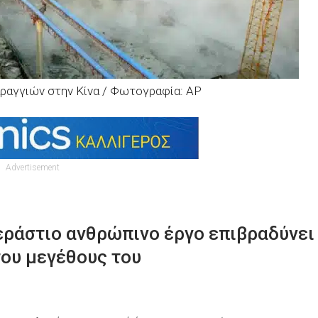
ραγγιών στην Κίνα / Φωτογραφία: AP
Advertisement
εράστιο ανθρώπινο έργο επιβραδύνει
του μεγέθους του