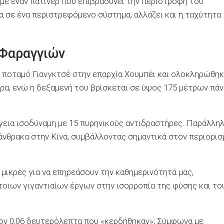
με έναν πατινέρ που επιβραδύνει την περιστροφή του
ζα σε ένα περιστρεφόμενο σύστημα, αλλάζει και η ταχύτητα
 Φαραγγιών
 ποταμό Γιανγκτσέ στην επαρχία Χουμπέι και ολοκληρώθη
έτρα, ενώ η δεξαμενή του βρίσκεται σε ύψος 175 μέτρων πά
γεια ισοδύναμη με 15 πυρηνικούς αντιδραστήρες. Παράλληλ
άνθρακα στην Κίνα, συμβάλλοντας σημαντικά στον περιορισ
 μικρές για να επηρεάσουν την καθημερινότητά μας,
τοιων γιγαντιαίων έργων στην ισορροπία της φύσης και το
λέον 0,06 δευτερόλεπτα που «κερδήθηκαν»; Σύμφωνα με