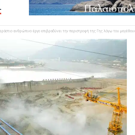
εράστιο ανθρώπινο έργο επιβραδύνει την περιστροφή της Γης λόγω του μεγέθου