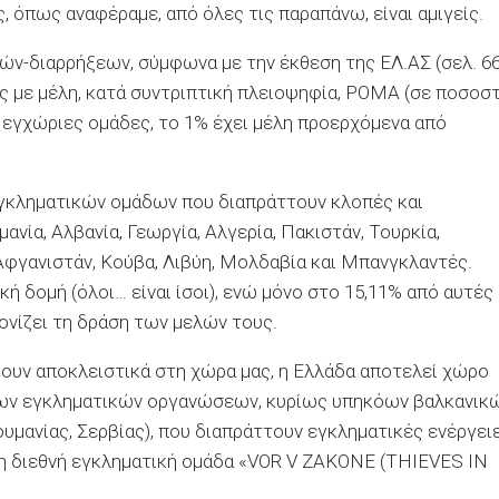
 όπως αναφέραμε, από όλες τις παραπάνω, είναι αμιγείς.
ών-διαρρήξεων, σύμφωνα με την έκθεση της ΕΛ.ΑΣ (σελ. 66
δες με μέλη, κατά συντριπτική πλειοψηφία, ΡΟΜΑ (σε ποσοσ
ς εγχώριες ομάδες, το 1% έχει μέλη προερχόμενα από
γκληματικών ομάδων που διαπράττουν κλοπές και
νία, Αλβανία, Γεωργία, Αλγερία, Πακιστάν, Τουρκία,
 Αφγανιστάν, Κούβα, Λιβύη, Μολδαβία και Μπανγκλαντές.
ή δομή (όλοι… είναι ίσοι), ενώ μόνο στο 15,11% από αυτές
ονίζει τη δράση των μελών τους.
ουν αποκλειστικά στη χώρα μας, η Ελλάδα αποτελεί χώρο
ων εγκληματικών οργανώσεων, κυρίως υπηκόων βαλκανικ
υμανίας, Σερβίας), που διαπράττουν εγκληματικές ενέργει
η διεθνή εγκληματική ομάδα «VOR V ZAKONE (THIEVES IN