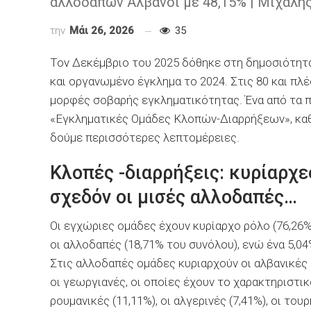
αλλοδαπών Αλβανοί με 48,15% | Μιχάλη
την
Μάι 26, 2026
35
Τον Δεκέμβριο του 2025 δόθηκε στη δημοσιότητα
και οργανωμένο έγκλημα το 2024. Στις 80 και πλ
μορφές σοβαρής εγκληματικότητας. Ένα από τα πλ
«Εγκληματικές Ομάδες Κλοπών-Διαρρήξεων», καθ
δούμε περισσότερες λεπτομέρειες.
Κλοπές -διαρρήξεις: κυρίαρχε
σχεδόν οι μισές αλλοδαπές…
Οι εγχώριες ομάδες έχουν κυρίαρχο ρόλο (76,26%
οι αλλοδαπές (18,71% του συνόλου), ενώ ένα 5,
Στις αλλοδαπές ομάδες κυριαρχούν οι αλβανικές 
οι γεωργιανές, οι οποίες έχουν το χαρακτηριστικό
ρουμανικές (11,11%), οι αλγερινές (7,41%), οι του