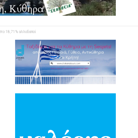
 στο 18,71% αλλοδαποί