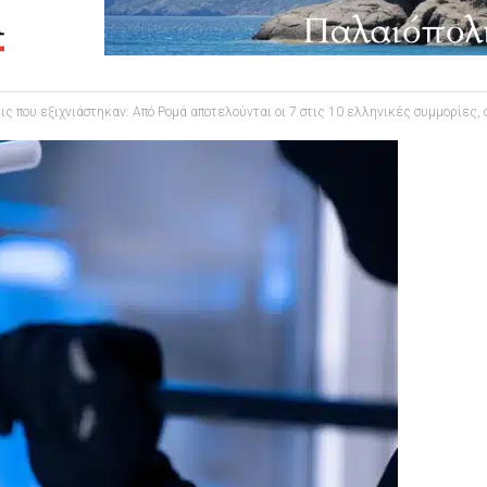
ς που εξιχνιάστηκαν: Από Ρομά αποτελούνται οι 7 στις 10 ελληνικές συμμορίες,