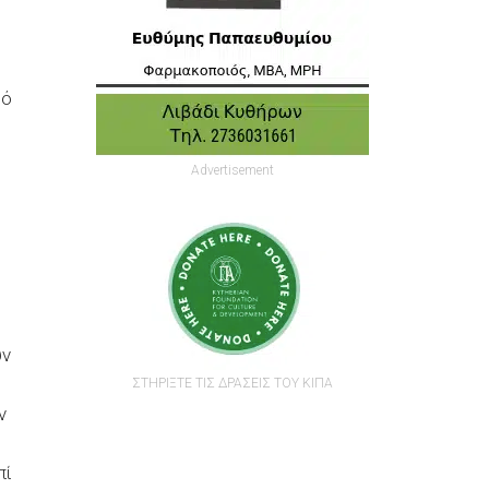
ρό
Advertisement
ύν
ΣΤΗΡΙΞΤΕ ΤΙΣ ΔΡΑΣΕΙΣ ΤΟΥ ΚΙΠΑ
ν
πί