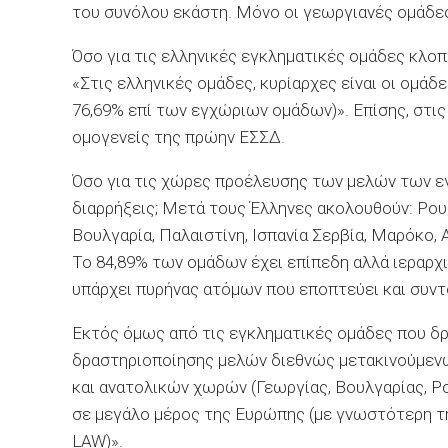
του συνόλου εκάστη. Μόνο οι γεωργιανές ομάδες,
Όσο για τις ελληνικές εγκληματικές ομάδες κλοπ
«Στις ελληνικές ομάδες, κυρίαρχες είναι οι ομά
76,69% επί των εγχώριων ομάδων)». Επίσης, στι
ομογενείς της πρώην ΕΣΣΔ.
Όσο για τις χώρες προέλευσης των μελών των ε
διαρρήξεις; Μετά τους Έλληνες ακολουθούν: Ρουμα
Βουλγαρία, Παλαιστίνη, Ισπανία Σερβία, Μαρόκο,
Το 84,89% των ομάδων έχει επίπεδη αλλά ιεραρχικ
υπάρχει πυρήνας ατόμων που εποπτεύει και συντ
Εκτός όμως από τις εγκληματικές ομάδες που δρ
δραστηριοποίησης μελών διεθνώς μετακινούμεν
και ανατολικών χωρών (Γεωργίας, Βουλγαρίας, Ρο
σε μεγάλο μέρος της Ευρώπης (με γνωστότερη τ
LAW)».