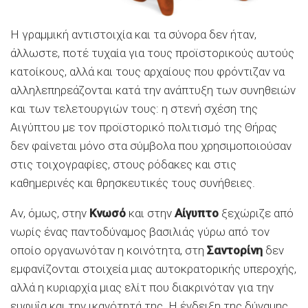
Η γραμμική αντιστοιχία και τα σύνορα δεν ήταν,
άλλωστε, ποτέ τυχαία για τους προϊστορικούς αυτούς
κατοίκους, αλλά και τους αρχαίους που φρόντιζαν να
αλληλεπηρεάζονται κατά την ανάπτυξη των συνηθειών
και των τελετουργιών τους: η στενή σχέση της
Αιγύπτου με τον προϊστορικό πολιτισμό της Θήρας
δεν φαίνεται μόνο στα σύμβολα που χρησιμοποιούσαν
στις τοιχογραφίες, στους ρόδακες και στις
καθημερινές και θρησκευτικές τους συνήθειες.
Αν, όμως, στην
Κνωσό
και στην
Αίγυπτο
ξεχώριζε από
νωρίς ένας παντοδύναμος βασιλιάς γύρω από τον
οποίο οργανωνόταν η κοινότητα, στη
Σαντορίνη
δεν
εμφανίζονται στοιχεία μιας αυτοκρατορικής υπεροχής,
αλλά η κυριαρχία μιας ελίτ που διακρινόταν για την
ευφυΐα και την ικανότητά της. Η ένδειξη της δύναμης