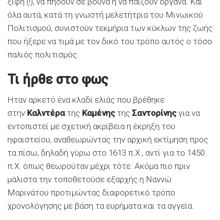
ξίφη (!), να πηδούν σε βουνά ή να παίζουν όργανα. Και
όλα αυτά, κατά τη γνωστή μελετήτρια του Μινωικού
Πολιτισμού, συνιστούν τεκμήρια των κύκλων της ζωής
που ήξερε να τιμά με τον δικό του τρόπο αυτός ο τόσο
παλιός πολιτισμός.
Τι ήρθε στο φως
Ηταν αρκετό ένα κλαδί ελιάς που βρέθηκε
στην
Καλντέρα
της
Καμένης
της
Σαντορίνης
για να
εντοπιστεί με σχετική ακρίβεια η έκρηξη του
ηφαιστείου, αναθεωρώντας την αρχική εκτίμηση προς
τα πίσω, δηλαδή γύρω στο 1613 π.Χ., αντί για το 1450
π.Χ. όπως θεωρούταν μέχρι τότε. Ακόμα πιο πριν
μάλιστα την τοποθετούσε εξαρχής η Ναννώ
Μαρινάτου προτιμώντας διαφορετικό τρόπο
χρονολόγησης με βάση τα ευρήματα και τα αγγεία.