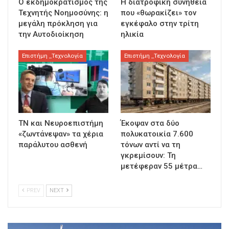
Ο εκδημοκρατισμός της
Η διατροφική συνήθεια
Τεχνητής Νοημοσύνης: η
που «θωρακίζει» τον
μεγάλη πρόκληση για
εγκέφαλο στην τρίτη
την Αυτοδιοίκηση
ηλικία
Επιστήμη _Τεχνολογία
Επιστήμη _Τεχνολογία
ΤΝ και Νευροεπιστήμη
Έκοψαν στα δύο
«ζωντάνεψαν» τα χέρια
πολυκατοικία 7.600
παράλυτου ασθενή
τόνων αντί να τη
γκρεμίσουν: Τη
μετέφεραν 55 μέτρα…
PREV
NEXT