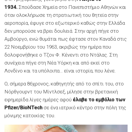
1934.
Σπούδασε Χημεία στο Πανεπιστήμιο Αθηνών και
όταν ολοκλήρωσε τη στρατιωτική του θητεία στην
αεροπορία, έφυγε στο εξωτερικό καθώς στην Ελλάδα
δεν μπορούσε να βρει δουλειά. Στην αρχή πήγε στο
Αμβούργο, ενώ θυμάται πως έφτασε στον Καναδά στις
22 Νοεμβρίου του 1963, ακριβώς την ημέρα που
δολοφονήθηκε ο Τζον Φ. Κένεντι στο Ντάλας. Στη
συνέχεια πήγε στη Νέα Υόρκη και από εκεί στο
Λονδίνο και τα υπόλοιπα… είναι ιστορία, που λένε.
Ο, σήμερα 86χρονος, καθηγητής από το σπίτι του, στο
Νόρθγουρντ του Μίντλσεξ, μίλησε στην βρετανική
εφημερίδα λίγες ημέρες αφού
έλαβε το εμβόλιο των
Pfizer/BioNTech
σε ένα ιατρικό κέντρο στην πόλη της
μόνιμης κατοικίας του.