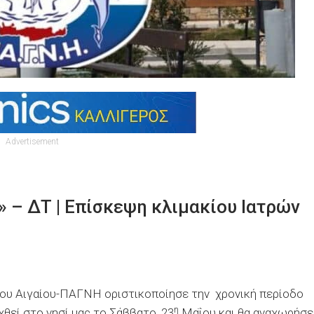
Advertisement
» – ΔΤ | Επίσκεψη κλιμακίου Ιατρών
του Αιγαίου-ΠΑΓΝΗ οριστικοποίησε την χρονική περίοδο
η
θεί στο νησί μας το Σάββατο, 23
Μαΐου και θα αναχωρήσε