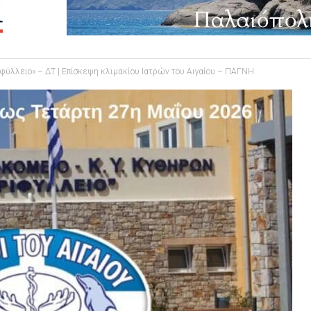
ιφύλλειο» – ΔΤ | Επίσκεψη κλιμακίου Ιατρών του Αιγαίου – ΠΑΓΝΗ