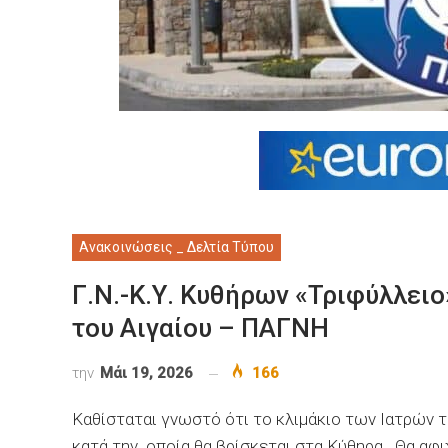
Ανακοινώσεις _ Δελτία Τύπου
Γ.Ν.-Κ.Υ. Κυθήρων «Τριφύλλειο
του Αιγαίου – ΠΑΓΝΗ
την
Μάι 19, 2026
166
Καθίσταται γνωστό ότι το κλιμάκιο των Ιατρών 
κατά την οποία θα βρίσκεται στα Κύθηρα. Θα αφιχ