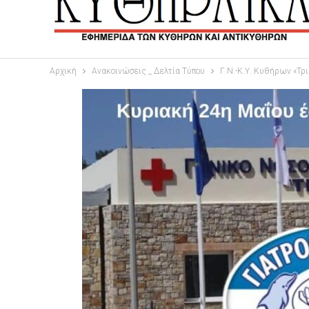
Αρχική
Ανακοινώσεις _ Δελτία Τύπου
Γ.Ν.-Κ.Υ. Κυθήρων «Τρ