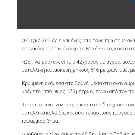
Ο Ουγκό Σαβιέρ είναι ένας από τους πρώτους α
στον κόσμο, όταν άνοιξε το Μ.Σάββατο, κοντά στ
«Ωχ… να’ μαστε!», είπε ο 42χρονος με άγχος, μόλι
μεταλλική κατασκευή, μήκους 516 μέτρων, μαζί με
Κρυμμένη ανάμεσα στα βουνά, μέσα στο αναγνωρ
κρέμεται από ύψος 175 μέτρων, πάνω από τον πο
Το τοπίο είναι γαλήνιο, όμως το να διασχίσει κα
μεταλλικά καλώδια και δύο τεράστιους πύργους σ
παραμικρό βήμα.
«Φοβόμουν λίγο, όμως το άξιζε», λέει ο Σαβιέρ, 