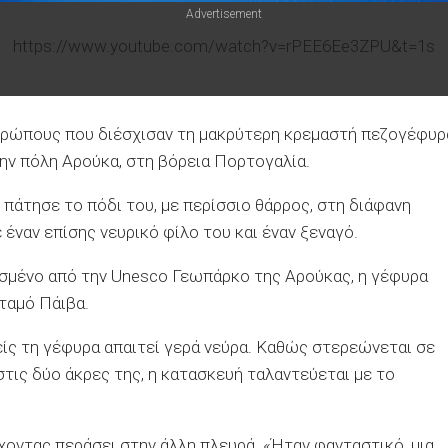
Advertisement
https://www.youtube.com/watch?v=rPEE6Ee3ZPU&t=1s
νθρώπους που διέσχισαν τη μακρύτερη κρεμαστή πεζογέφυρ
ην πόλη Αρούκα, στη βόρεια Πορτογαλία.
ς πάτησε το πόδι του, με περίσσιο θάρρος, στη διάφανη
 έναν επίσης νευρικό φίλο του και έναν ξεναγό.
ισμένο από την Unesco Γεωπάρκο της Αρούκας, η γέφυρα
ταμό Πάιβα.
νείς τη γέφυρα απαιτεί γερά νεύρα. Καθώς στερεώνεται σε
τις δύο άκρες της, η κατασκευή ταλαντεύεται με το
έχοντας περάσει στην άλλη πλευρά. «Ήταν φανταστικό, μια