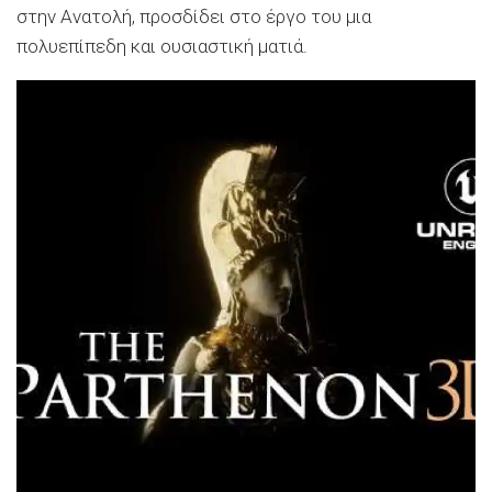
στην Ανατολή, προσδίδει στο έργο του μια
πολυεπίπεδη και ουσιαστική ματιά.