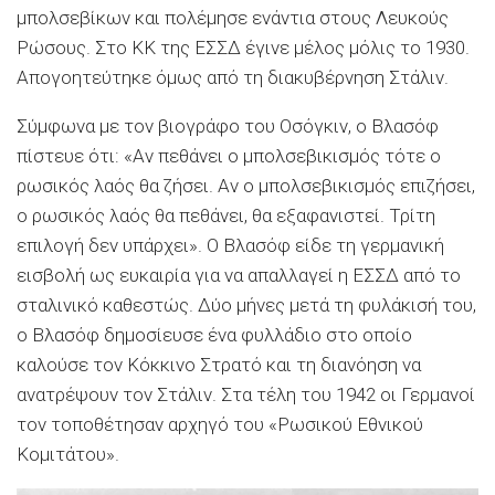
μπολσεβίκων και πολέμησε ενάντια στους Λευκούς
Ρώσους. Στο ΚΚ της ΕΣΣΔ έγινε μέλος μόλις το 1930.
Απογοητεύτηκε όμως από τη διακυβέρνηση Στάλιν.
Σύμφωνα με τον βιογράφο του Οσόγκιν, ο Βλασόφ
πίστευε ότι: «Αν πεθάνει ο μπολσεβικισμός τότε ο
ρωσικός λαός θα ζήσει. Αν ο μπολσεβικισμός επιζήσει,
ο ρωσικός λαός θα πεθάνει, θα εξαφανιστεί. Τρίτη
επιλογή δεν υπάρχει». Ο Βλασόφ είδε τη γερμανική
εισβολή ως ευκαιρία για να απαλλαγεί η ΕΣΣΔ από το
σταλινικό καθεστώς. Δύο μήνες μετά τη φυλάκισή του,
ο Βλασόφ δημοσίευσε ένα φυλλάδιο στο οποίο
καλούσε τον Κόκκινο Στρατό και τη διανόηση να
ανατρέψουν τον Στάλιν. Στα τέλη του 1942 οι Γερμανοί
τον τοποθέτησαν αρχηγό του «Ρωσικού Εθνικού
Κομιτάτου».