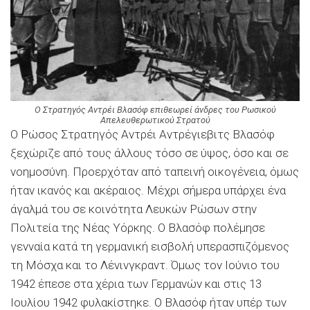
Ο Στρατηγός Αντρέι Βλασόφ επιθεωρεί άνδρες του Ρωσικού
Απελευθερωτικού Στρατού
Ο Ρώσος Στρατηγός Αντρέι Αντρέγιεβιτς Βλασόφ
ξεχώριζε από τους άλλους τόσο σε ύψος, όσο και σε
νοημοσύνη. Προερχόταν από ταπεινή οικογένεια, όμως
ήταν ικανός και ακέραιος. Μέχρι σήμερα υπάρχει ένα
άγαλμά του σε κοινότητα Λευκών Ρώσων στην
Πολιτεία της Νέας Υόρκης. Ο Βλασόφ πολέμησε
γενναία κατά τη γερμανική εισβολή υπερασπιζόμενος
τη Μόσχα και το Λένινγκραντ. Όμως τον Ιούνιο του
1942 έπεσε στα χέρια των Γερμανών και στις 13
Ιουλίου 1942 φυλακίστηκε. Ο Βλασόφ ήταν υπέρ των