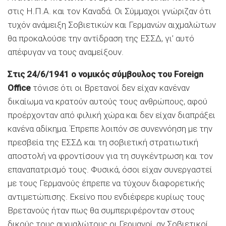
στις Η.Π.Α. και τον Καναδά. Οι Σύμμαχοι γνώριζαν ότι
τυχόν ανάμειξη Σοβιετικών και Γερμανών αιχμαλώτων
θα προκαλούσε την αντίδραση της ΕΣΣΔ, γι’ αυτό
απέφυγαν να τους αναμείξουν.
Στις 24/6/1941 ο νομικός σύμβουλος του Foreign
Office
τόνισε ότι οι Βρετανοί δεν είχαν κανέναν
δικαίωμα να κρατούν αυτούς τους ανθρώπους, αφού
προέρχονταν από φιλική χώρα και δεν είχαν διαπράξει
κανένα αδίκημα. Έπρεπε λοιπόν σε συνεννόηση με την
πρεσβεία της ΕΣΣΔ και τη σοβιετική στρατιωτική
αποστολή να φροντίσουν για τη συγκέντρωση και τον
επαναπατρισμό τους. Φυσικά, όσοι είχαν συνεργαστεί
με τους Γερμανούς έπρεπε να τύχουν διαφορετικής
αντιμετώπισης. Εκείνο που ενδιέφερε κυρίως τους
Βρετανούς ήταν πως θα συμπεριφέρονταν στους
δικούς τους αιχμαλώτους οι Γερμανοί, αν Σοβιετικοί