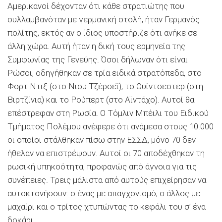
Αμερικανοί δέχονταν ότι κάθε στρατιώτης που
συλλαμβανόταν με γερμανική στολή, ήταν Γερμανός
πολίτης, εκτός αν ο ίδιος υποστήριζε ότι ανήκε σε
άλλη χώρα. Αυτή ήταν η δική τους ερμηνεία της
Συμφωνίας της Γενεύης. Όσοι δήλωναν ότι είναι
Ρώσοι, οδηγήθηκαν σε τρία ειδικά στρατόπεδα, στο
Φορτ Ντιξ (στο Νιου Τζέρσεϊ), το Ουίντσεστερ (στη
Βιρτζίνια) και το Ρούπερτ (στο Αϊντάχο). Αυτοί θα
επέστρεφαν στη Ρωσία. Ο Τόμλιν Μπέιλι του Ειδικού
Τμήματος Πολέμου ανέφερε ότι ανάμεσα στους 10.000
οι οποίοι στάλθηκαν πίσω στην ΕΣΣΔ, μόνο 70 δεν
ήθελαν να επιστρέψουν. Αυτοί οι 70 αποδέχθηκαν τη
ρωσική υπηκοότητα, προφανώς από άγνοια για τις
συνέπειες. Τρεις μάλιστα από αυτούς επιχείρησαν να
αυτοκτονήσουν: ο ένας με απαγχονισμό, ο άλλος με
μαχαίρι και ο τρίτος χτυπώντας το κεφάλι του σ’ ένα
δοκάρι.