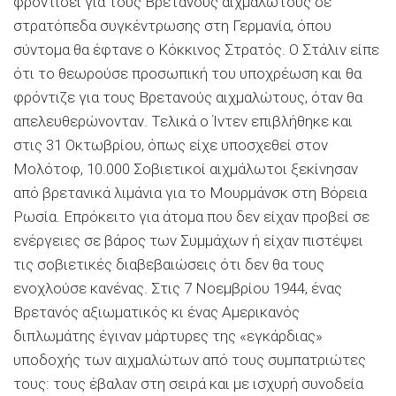
φροντίσει για τους Βρετανούς αιχμαλώτους σε
στρατόπεδα συγκέντρωσης στη Γερμανία, όπου
σύντομα θα έφτανε ο Κόκκινος Στρατός. Ο Στάλιν είπε
ότι το θεωρούσε προσωπική του υποχρέωση και θα
φρόντιζε για τους Βρετανούς αιχμαλώτους, όταν θα
απελευθερώνονταν. Τελικά ο Ίντεν επιβλήθηκε και
στις 31 Οκτωβρίου, όπως είχε υποσχεθεί στον
Μολότοφ, 10.000 Σοβιετικοί αιχμάλωτοι ξεκίνησαν
από βρετανικά λιμάνια για το Μουρμάνσκ στη Βόρεια
Ρωσία. Επρόκειτο για άτομα που δεν είχαν προβεί σε
ενέργειες σε βάρος των Συμμάχων ή είχαν πιστέψει
τις σοβιετικές διαβεβαιώσεις ότι δεν θα τους
ενοχλούσε κανένας. Στις 7 Νοεμβρίου 1944, ένας
Βρετανός αξιωματικός κι ένας Αμερικανός
διπλωμάτης έγιναν μάρτυρες της «εγκάρδιας»
υποδοχής των αιχμαλώτων από τους συμπατριώτες
τους: τους έβαλαν στη σειρά και με ισχυρή συνοδεία