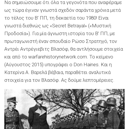
Να σημειώσουμε ότι όλα τα γεγονότα που αναφέραμε
ως τώρα έγιναν γνωστά σχεδόν σαράντα χρόνια μετά
το τέλος του Β’ ΠΠ, τη δεκαετία του 1980! Είναι
γνωστά διεθνώς ως «Secret Betrayal» («Μυστική
Προδοσία»). Για μία άγνωστη ιστορία του Β’ ΠΠ, με
πρωταγωνιστή έναν σπουδαίο Ρώσο Στρατηγό, τον
Αντρέι Αντρέγιεβιτς Βλασόφ, θα αντλήσουμε στοιχεία
και από το warfarehistorynetwork.com. Το κείμενο
(Αύγουστος 2015) υπογράφει ο Don Haines. Και η
Κατερίνα Α. Βαρελά βέβαια, παραθέτει αναλυτικά
στοιχεία για τον Βλασόφ. Ας δούμε λεπτομέρειες.