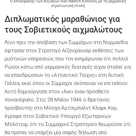
Ο επικεφαλής των Κοζάκων Ivan Nikitich Kononov, με τη γερμανική
στρατιωτική στολή
Διπλωματικός μαραθώνιος για
τους Σοβιετικούς αιχμαλώτους
Λίγο πριν την απόβαση των Συμμάχων στη Νορμανδία
έφτασαν στον Στρατηγό Αϊζενχάουερ εκθέσεις των
μυστικών υπηρεσιών, που τον ενημέρωναν ότι πολλοί
Ρώσοι κάτω από γερμανικές διαταγές είχαν σταλεί για
να επανδρώσουν το «Ατλαντικό Τείχος» στη δυτική
Γαλλία, εκεί όπου οι Σύμμαχοι σκόπευαν να επιτεθούν.
Αυτό δημιούργησε στον «Άικ» έναν πρόσθετο
πονοκέφαλο. Στις 28 Μαΐου 1944, ο Βρετανός
πρεσβευτής στη Μόσχα Άρτσιμπαλντ Κλαρκ Κερ,
έγραφε στον Σοβιετικό Υπουργό Εξωτερικών
Μολότοφ, ότι το Συμμαχικό Στρατηγείο θεωρούσε ότι
θα πρέπει να υπάρξει μία σαφής δήλωση από