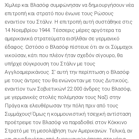
Χίμλερ και Βλασόφ συμφώνησαν να δημιουργήσουν νέα
επιτροπή και στρατό που ένωνε τους Ρώσους
εναντίον του Στάλιν. Η επιτροπή αυτή συστάθηκε στις
14 Νοεμβρίου 1944. Τέσσερις μέρες αργότερα τα
αμερικανικά στρατεύματα εισήλθαν σε γερμανικό
έδαφος. Ωστόσο ο Βλασόφ πίστευε ότι αν οι Σύμμαχοι
νικούσαν, κάτι που πλέον ήταν σχεδόν σίγουρο, θα
υπήρχε σύγκρουση του Στάλιν με τους
Αγγλοαμερικάνους. Σ’ αυτή την περίπτωση ο Βλασόφ
με τους άντρες του θα ενώνονταν με τους Δυτικούς,
εναντίον των Σοβιετικών! 22.000 άνδρες του Βλασόφ,
με γερμανικές στολές πολέμησαν τους Ναζί στην
Πράγα και ελευθέρωσαν την πόλη πριν από τους
Συμμάχους! Όμως η κομμουνιστική τσεχική αντίσταση
προέτρεψε τον Βλασόφ να παραδοθεί στον Κόκκινο
Στρατό με τη μεσολάβηση των Αμερικανών. Τελικά, αν