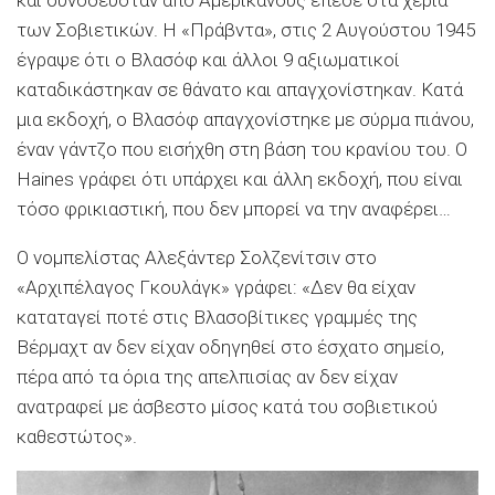
και συνοδευόταν από Αμερικανούς έπεσε στα χέρια
των Σοβιετικών. Η «Πράβντα», στις 2 Αυγούστου 1945
έγραψε ότι ο Βλασόφ και άλλοι 9 αξιωματικοί
καταδικάστηκαν σε θάνατο και απαγχονίστηκαν. Κατά
μια εκδοχή, ο Βλασόφ απαγχονίστηκε με σύρμα πιάνου,
έναν γάντζο που εισήχθη στη βάση του κρανίου του. Ο
Ηaines γράφει ότι υπάρχει και άλλη εκδοχή, που είναι
τόσο φρικιαστική, που δεν μπορεί να την αναφέρει…
Ο νομπελίστας Αλεξάντερ Σολζενίτσιν στο
«Αρχιπέλαγος Γκουλάγκ» γράφει: «Δεν θα είχαν
καταταγεί ποτέ στις Βλασοβίτικες γραμμές της
Βέρμαχτ αν δεν είχαν οδηγηθεί στο έσχατο σημείο,
πέρα από τα όρια της απελπισίας αν δεν είχαν
ανατραφεί με άσβεστο μίσος κατά του σοβιετικού
καθεστώτος».