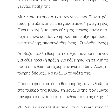
γενναία πράξη της;
Μελετάω τα συστατικά των γενναίων. Των ατρόμη
ίσως, μια αδιανόητα επείγουσα μεγάλη στιγμή ψυ
Είναι η στιγμή που σαν αθλητής περνάς πάνω από
Ερχεται ένα κάρβουνο προσωπικής αξιοπρέπειας 
αναστενάρης, αποσυνδεδεμένος… Συνδεδεμένος με
Διαβάζω πολλά θαυμαστικά. Εχω παγώσει απέναντ
για κάθε ηρωική πράξη, για κάθε ηρωική στιγμή 
πόσο οι άνθρωποι έχουμε ανάγκη ηρώων. Αλλά, επ
πλήρης δέους)… Να κλάψω τα νιάτα της.
Πόσες μέρες κρατάει ο θαυμασμός των ανθρώπων
στο πλευρό της; Κλαίω τη μοναξιά της, τον ζων
πανύψιστο συνδετικό της ανθρωπότητας όλης… Τη
ΥΓ: Δεν έχω καταλήξει σε συναίσθημα για τους 