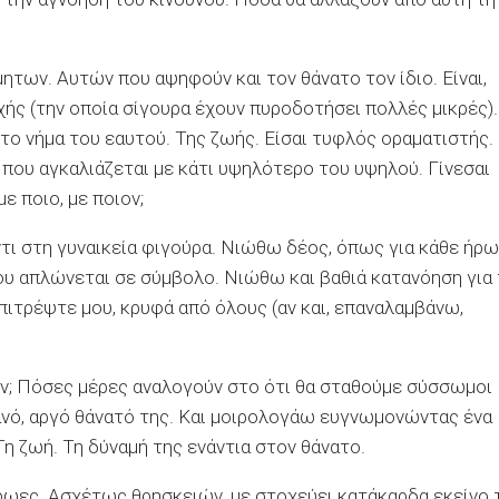
των. Αυτών που αψηφούν και τον θάνατο τον ίδιο. Είναι,
χής (την οποία σίγουρα έχουν πυροδοτήσει πολλές μικρές).
 το νήμα του εαυτού. Της ζωής. Είσαι τυφλός οραματιστής.
που αγκαλιάζεται με κάτι υψηλότερο του υψηλού. Γίνεσαι
 ποιο, με ποιον;
ι στη γυναικεία φιγούρα. Νιώθω δέος, όπως για κάθε ήρω
που απλώνεται σε σύμβολο. Νιώθω και βαθιά κατανόηση για
ιτρέψτε μου, κρυφά από όλους (αν και, επαναλαμβάνω,
; Πόσες μέρες αναλογούν στο ότι θα σταθούμε σύσσωμοι
τανό, αργό θάνατό της. Και μοιρολογάω ευγνωμονώντας ένα
 ζωή. Τη δύναμή της ενάντια στον θάνατο.
ήρωες. Ασχέτως θρησκειών, με στοχεύει κατάκαρδα εκείνο 