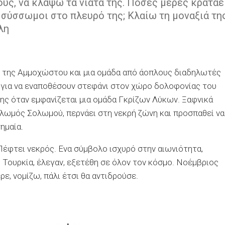
ους, να κλάψω τα νιάτα της. Πόσες μέρες κρατάε
σύσσωμοι στο πλευρό της; Κλαίω τη μοναξιά της
λη
ς της Αμμοχώστου και μια ομάδα από άοπλους διαδηλωτές
 για να εναποθέσουν στεφάνι στον χώρο δολοφονίας του
ης όταν εμφανίζεται μια ομάδα Γκρίζων Λύκων. Ξαφνικά
λωμός Σολωμού, περνάει στη νεκρή ζώνη και προσπαθεί να
ημαία.
έφτει νεκρός. Ενα σύμβολο ισχυρό στην αιωνιότητα,
 Τουρκία, έλεγαν, εξετέθη σε όλον τον κόσμο. Νοέμβριος
ρε, νομίζω, πάλι έτσι θα αντιδρούσε.