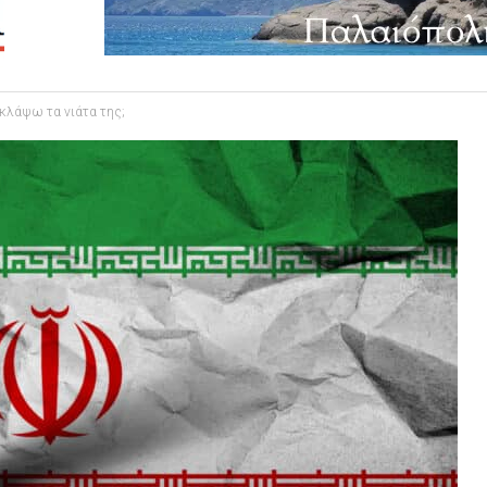
 κλάψω τα νιάτα της;