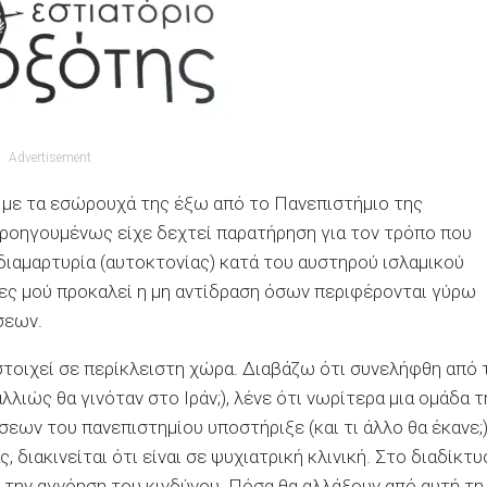
Advertisement
 με τα εσώρουχά της έξω από το Πανεπιστήμιο της
προηγουμένως είχε δεχτεί παρατήρηση για τον τρόπο που
 διαμαρτυρία (αυτοκτονίας) κατά του αυστηρού ισλαμικού
ες μού προκαλεί η μη αντίδραση όσων περιφέρονται γύρω
σεων.
στοιχεί σε περίκλειστη χώρα. Διαβάζω ότι συνελήφθη από 
λλιώς θα γινόταν στο Ιράν;), λένε ότι νωρίτερα μια ομάδα τ
σεων του πανεπιστημίου υποστήριξε (και τι άλλο θα έκανε;
 διακινείται ότι είναι σε ψυχιατρική κλινική. Στο διαδίκτυ
, την αγνόηση του κινδύνου. Πόσα θα αλλάξουν από αυτή τη