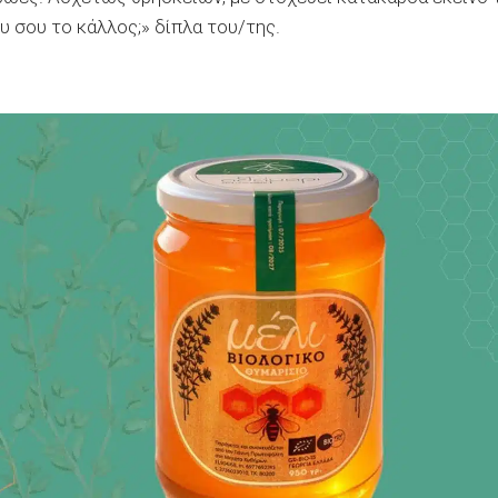
υ σου το κάλλος;» δίπλα του/της.