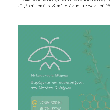
«Ω γλυκύ μου έαρ, γλυκύτατόν μου τέκνον, πού έδ