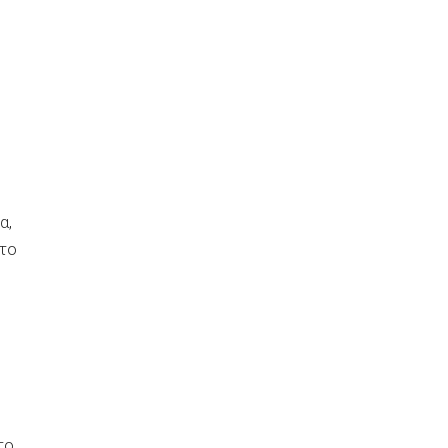
α,
 το
το