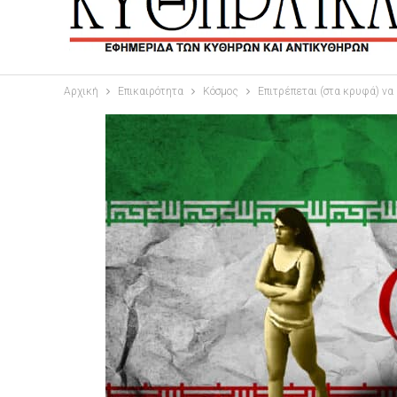
Αρχική
Επικαιρότητα
Κόσμος
Επιτρέπεται (στα κρυφά) να