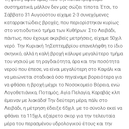
συστηματικά, μάλλον δεν μας σώζει τίποτα. Έτσι, το
Σάββατο
31 Αυγούστου
είχαμε 2-3 συνεχόμενες
καταρρακτώδεις βροχές, που περιορίστηκαν κυρίως
στο νοτιοδυτικό τμήμα των Κυθήρων. Στο Λειβάδι,
πάντως, που έχουμε ακριβείς μετρήσεις, είχαμε 50χιλ
νερό. Την Κυριακή
1
η
Σεπτεμβρίου
επανελήφθη το ίδιο
σκηνικό, αλλά η καλή βροχή κάλυψε μεγαλύτερο τμήμα
του νησιού με τη ραγδαιότητα, άρα και
την
ποσότητα
νερού
που έπεσε,
να είναι μεγαλύτερη στο Καψάλι
και
να μειώνεται σταδιακά όσο πηγαίναμε βορειότερα για
να φθάσει η βροχή μέχρι το Νοσοκομείο Βόρεια, ενώ
Λογοθετιάνικα,
Ποταμός, Αγία Πελαγία, Καραβάς κλπ
έμειναν με λιακάδα! Την δεύτερη μέρα, πάλι στο
Λειβάδι, η μέτρηση έδειξε 65χιλ. μ
ε
το σύνολο εκεί να
φθάνει τα 115χιλ, εξαίρετο σκορ για την τελευταία
μέρα του περασμένου υδρολογικού έτους και την