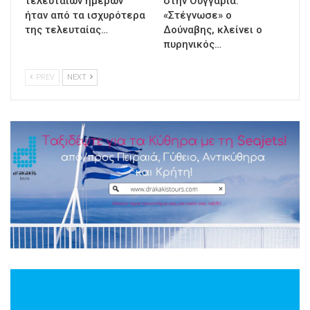
τελευταίων ημερών
στην Ουγγαρία:
ήταν από τα ισχυρότερα
«Στέγνωσε» ο
της τελευταίας…
Δούναβης, κλείνει ο
πυρηνικός…
PREV
NEXT