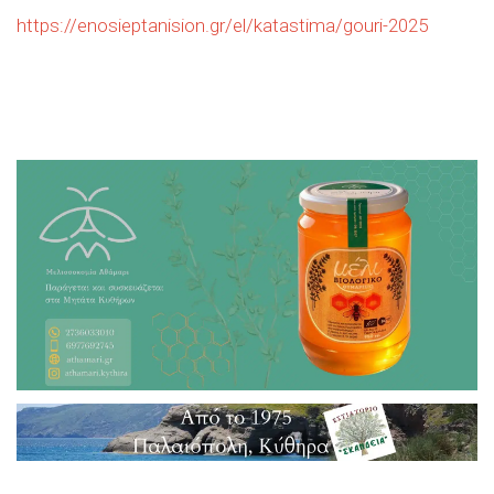
https://enosieptanision.gr/el/katastima/gouri-2025