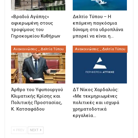
«Βραδιά Αγάπης»
Δελτίο Τύπου – Η
αφιερωμένη στους
επόμενη παγκόσμια
τροφίμους του
δύναμη στα υδροπλάνα
Γηροκομείου Κυθήρων
μπορεί να είναι η…
Ανακοινώσεις _ Δελτία Τύπου
Ανακοινώσεις _ Δελτία Τύπου
Άρθρο του Υφυπουργού
ΔΤ Νίκος Χαρδαλιάς:
Κλιματικής Κρίσης και
«Με τεκμηριωμένες
Πολιτικής Προστασίας,
πολιτικές και ισχυρά
Κ. Κατσαφάδου
χρηματοδοτικά
εργαλεία…
PREV
NEXT