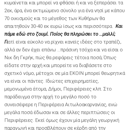
κυμαίνεται και μπορεί να φθάσει ή και να ξεπεράσει τα
2εκ, άρα, ένα εκτιμώμενο σύνολο για ένα νησί με κάπου
70 οικισμούς και το μέγεθος των Κυθήρων θα
απαιτηθούν 30-40 εκ ευρώ ίσως και περισσότερα.
Και
πάμε εδώ στο ζουμί. Ποίος θα πληρώσει το …μαλλί;
Γι
ατί είναι εύκολο να ρίχνει κανείς ιδέες στο τραπέζι,
αλλά αν δεν έχει επάνω …πράσινη τσόχα και να είσαι ο
Νικ δη Γκρήκ, πώς θα ρεφάρεις τέτοια ποσά; Όπως
είδατε στην αρχή και μπορείτε να διαβάσετε στο
σχετικό νόμο, μέτοχοι σε μία ΕΚΟΙΝ μπορεί θεωρητικά
να είναι οι πάντες. Ιδιώτες επιχειρηματίες,
μεμονωμένα άτομα, Δήμοι, Περιφέρειες κλπ. Στο
παράδειγμα στην αρχή το μεγάλο ποσό το
συνεισέφερε η Περιφέρεια Αιτωλοακαρνανίας, ενώ
μεγάλα ποσά έδωσαν και σε άλλες περιπτώσεις οι
Περιφέρειες. Εκεί όμως έχουν μία μεγάλη γεωργική
παραγωγή και προσβλέπουν σε κέρδη από την