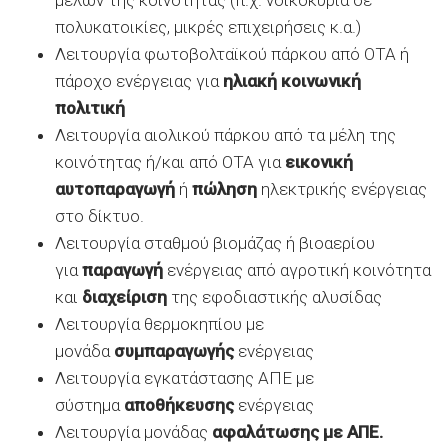
μελών της κοινότητας (π.χ. νοικοκυριά σε
πολυκατοικίες, μικρές επιχειρήσεις κ.α.)
Λειτουργία φωτοβολταϊκού πάρκου από ΟΤΑ ή
πάροχο ενέργειας για
ηλιακή κοινωνική
πολιτική
Λειτουργία αιολικού πάρκου από τα μέλη της
κοινότητας ή/και από ΟΤΑ για
εικονική
αυτοπαραγωγή
ή
πώληση
ηλεκτρικής ενέργειας
στο δίκτυο.
Λειτουργία σταθμού βιομάζας ή βιοαερίου
για
παραγωγή
ενέργειας από αγροτική κοινότητα
και
διαχείριση
της εφοδιαστικής αλυσίδας
Λειτουργία θερμοκηπίου με
μονάδα
συμπαραγωγής
ενέργειας
Λειτουργία εγκατάστασης ΑΠΕ με
σύστημα
αποθήκευσης
ενέργειας
Λειτουργία μονάδας
αφαλάτωσης
με ΑΠΕ.