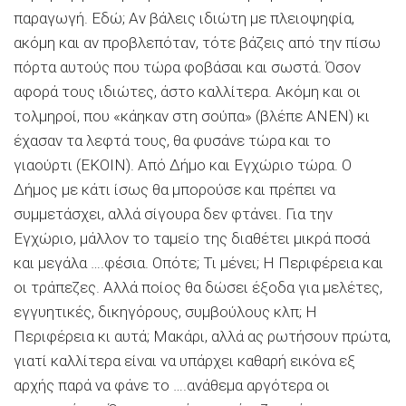
παραγωγή. Εδώ; Αν βάλεις ιδιώτη με πλειοψηφία,
ακόμη και αν προβλεπόταν, τότε βάζεις από την πίσω
πόρτα αυτούς που τώρα φοβάσαι και σωστά. Όσον
αφορά τους ιδιώτες, άστο καλλίτερα. Ακόμη και οι
τολμηροί, που «κάηκαν στη σούπα» (βλέπε ΑΝΕΝ) κι
έχασαν τα λεφτά τους, θα φυσάνε τώρα και το
γιαούρτι (ΕΚΟΙΝ). Από Δήμο και Εγχώριο τώρα. Ο
Δήμος με κάτι ίσως θα μπορούσε και πρέπει να
συμμετάσχει, αλλά σίγουρα δεν φτάνει. Για την
Εγχώριο, μάλλον το ταμείο της διαθέτει μικρά ποσά
και μεγάλα ….φέσια. Οπότε; Τι μένει; Η Περιφέρεια και
οι τράπεζες. Αλλά ποίος θα δώσει έξοδα για μελέτες,
εγγυητικές, δικηγόρους, συμβούλους κλπ; Η
Περιφέρεια κι αυτά; Μακάρι, αλλά ας ρωτήσουν πρώτα,
γιατί καλλίτερα είναι να υπάρχει καθαρή εικόνα εξ
αρχής παρά να φάνε το ….ανάθεμα αργότερα οι