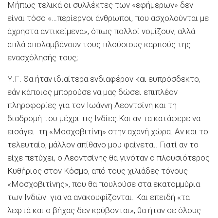
Μήπως τελικά οι συλλέκτες των «εφήμερων» δεν
είναι τόσο «…περίεργοι άνθρωποι, που ασχολούνται με
άχρηστα αντικείμενα», όπως πολλοί νομίζουν, αλλά
απλά απολαμβάνουν τους πλούσιους καρπούς της
ενασχόλησής τους;
Υ.Γ. Θα ήταν ιδιαίτερα ενδιαφέρον και ευπρόσδεκτο,
εάν κάποιος μπορούσε να μας δώσει επιπλέον
πληροφορίες για τον Ιωάννη Λεοντσίνη και τη
διαδρομή του μέχρι τις Ινδίες.Και αν τα κατάφερε να
εισάγει τη «Μοσχοβιτίνη» στην αχανή χώρα. Αν και το
τελευταίο, μάλλον απίθανο μου φαίνεται. Γιατί αν το
είχε πετύχει, ο Λεοντσίνης θα γινόταν ο πλουσιότερος
Κυθήριος στον Κόσμο, από τους χιλιάδες τόνους
«Μοσχοβιτίνης», που θα πουλούσε στα εκατομμύρια
των Ινδών για να ανακουφίζονται. Και επειδή «τα
λεφτά και ο βήχας δεν κρύβονται», θα ήταν σε όλους