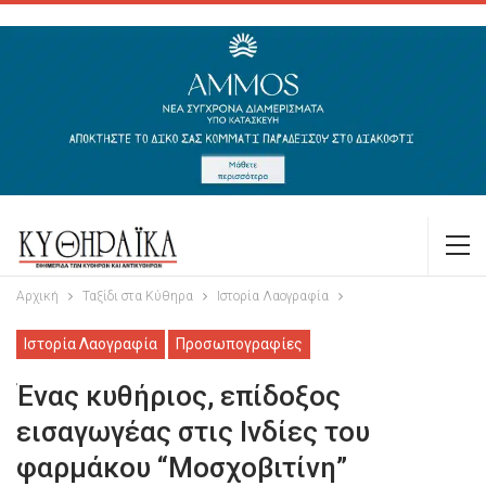
Αρχική
Ταξίδι στα Κύθηρα
Ιστορία Λαογραφία
Ιστορία Λαογραφία
Προσωπογραφίες
Ένας κυθήριος, επίδοξος
εισαγωγέας στις Ινδίες του
φαρμάκου “Μοσχοβιτίνη”