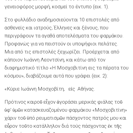
γενειοφόρος μορφή, κοσμεί το έντυπο (εικ. 1).
Στο φυλλάδιο αναδημοσιεύονται 10 επιστολές από
ασθενείς και ιατρούς, Έλληνες και ξένους, που
περιγράφουν τα αγαθά αποτελέσματα του φαρμάκου.
Προφανώς για να πειστούν οι υποψήφιοι πελάτες.
Μια από τις επιστολές ξεχωρίζει. Προέρχεται από
κάποιον Ιωάννη Λεοντσίνη, και κάτω από τον
διαφημιστικό τίτλο «Η Μοσχοβιτίνη εις τα πέρατα του
κόσμου», διαβάζουμε αυτά που γράφει (εικ. 2):
«Κύριε Ιωάννη Μοσχοβίτη, εἰς Αθήνας.
Πρότινος καιροῦ εἶχον ἀγοράσει μερικάς φιάλας τοῦ
ὑφ’ ὑμῶν κατασκευαζομένου φαρμάκου «Μοσχοβιτίνη»
χάριν τοῦ ὑπό ρευματισμῶν πάσχοντος πατρός μου και
εὗρον τοῦτο κατάλληλον διά τούς πάσχοντας ἐκ τῆς