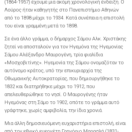
(1864-1957) έχουμε μια ακόμη χρονολογική ένδειξη. Ο
Λούρος ήταν καθηγητής στο Πανεπιστήμιο Αθηνών
από το 1898 μέχρι το 1934. Κατά συνέπεια η επιστολή
του είναι γραμμένη μετά το 1898.
Σε ένα άλλο γράμμα, ο δήμαρχος Σάμου Αλκ. Χριστάκης
ζητεί να αποσταλούν για τον Ηγεμόνα της Ηγεμονίας
Σάμου Αλέξανδρο Μαυρογένη, τρία φιαλίδια
«Μοσχοβιτίνης». Ηγεμονία της Σάμου ονομαζόταν το
αυτόνομο κράτος, υπό την επικυριαρχία της
Οθωμανικής Αυτοκρατορίας, που δημιουργήθηκε το
1832 και διατηρήθηκε μέχρι το 1912, που
απελευθερώθηκε το νησί. Ο Μαυρογένης ήταν
Ηγεμόνας στη Σάμο το 1902, οπότε το γράμμα αυτό
γράφτηκε, χωρίς αμφιβολία, την ίδια χρονιά.
Μια άλλη δημοσιευόμενη ευχαριστήρια επιστολή, είναι
από τον εθνικό ευεργέτη Γρηγόριο Μαρασλή (1831-