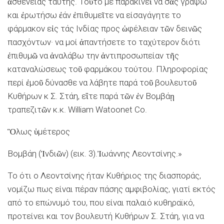
ἀσθενείας ταύτης. Τοῦτο με παρακινεῖ να σᾶς γράψω
και ἐρωτήσω ἐάν ἐπιθυμεῖτε να είσαγάγητε το
φάρμακον εἰς τάς Ινδίας προς ὠφέλειαν τῶν δεινῶς
πασχόντων· να μοί ἀπαντήσετε το ταχύτερον διότι
ἐπιθυμῶ να ἀναλάβω την ἀντιπροσωπείαν τῆς
καταναλώσεως τοῦ φαρμάκου τούτου. Πληροφορίας
περί ἐμοῦ δύνασθε να λάβητε παρά τοῦ βουλευτοῦ
Κυθήρων κ Σ. Στάη, εἲτε παρά τῶν ἐν Βομβάῃ
τραπεζιτῶν κ.κ. William Watoonet Co.
Ὃλως ὑμέτερος
Βομβάη (Ἰνδιῶν) (εικ. 3).Ἰωάννης Λεοντσίνης.»
Το ότι ο Λεοντσίνης ήταν Κυθήριος της διασποράς,
νομίζω πως είναι πέραν πάσης αμφιβολίας, γιατί εκτός
από το επώνυμό του, που είναι παλαιό κυθηραϊκό,
προτείνει και τον βουλευτή Κυθήρων Σ. Στάη, για να