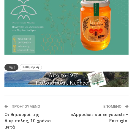
Πηγή
Καθημερινή
ΠΡΟΗΓΟΎΜΕΝΟ
ΕΠΌΜΕΝΟ
Oι θησαυροί της
«Appodixi» και «mycoast» –
Αμφίπολης, 10 χρόνια
Επιτυχία!
μετά