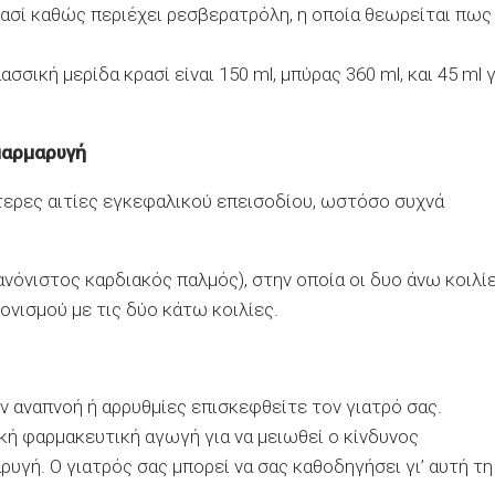
ασί καθώς περιέχει ρεσβερατρόλη, η οποία θεωρείται πως
σσική μερίδα κρασί είναι 150
ml,
μπύρας 360
ml,
και 45
ml
γ
μαρμαρυγή
ότερες αιτίες εγκεφαλικού επεισοδίου, ωστόσο συχνά
ανόνιστος καρδιακός παλμός), στην οποία οι δυο άνω κοιλί
ονισμού με τις δύο κάτω κοιλίες.
 αναπνοή ή αρρυθμίες επισκεφθείτε τον γιατρό σας.
ική φαρμακευτική αγωγή για να μειωθεί ο κίνδυνος
υγή. Ο γιατρός σας μπορεί να σας καθοδηγήσει γι’ αυτή τη