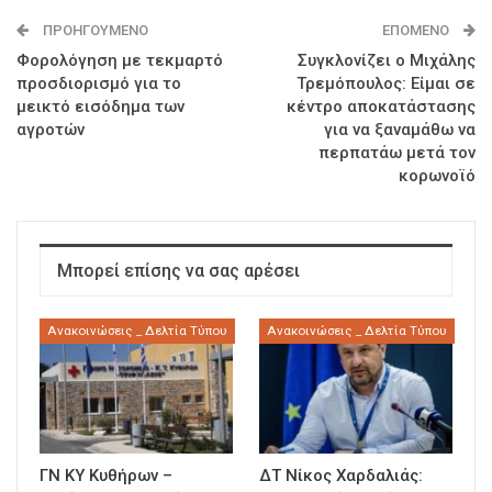
ΠΡΟΗΓΟΎΜΕΝΟ
ΕΠΌΜΕΝΟ
Φορολόγηση με τεκμαρτό
Συγκλονίζει ο Μιχάλης
προσδιορισμό για το
Τρεμόπουλος: Είμαι σε
μεικτό εισόδημα των
κέντρο αποκατάστασης
αγροτών
για να ξαναμάθω να
περπατάω μετά τον
κορωνοϊό
Μπορεί επίσης να σας αρέσει
Ανακοινώσεις _ Δελτία Τύπου
Ανακοινώσεις _ Δελτία Τύπου
ΓΝ ΚΥ Κυθήρων –
ΔΤ Νίκος Χαρδαλιάς: