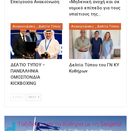
Επείγουσα Ανακοίνωση
«Μηδενική ανοχή και σε
νομικό επίπεδο για τους
υπαίτιους της…
Ανακοινώσεις _ Δελτία Τύπου
Ανακοινώσεις _ Δελτία Τύπου
ΔΕΛΤΙΟ ΤΥΠΟΥ –
Δελτίο Τύπου του ΓΝ ΚΥ
ΠΑΝΕΛΛΗΝΙΑ
Κυθήρων
ΟΜΟΣΠΟΝΔΙΑ
KICKBOXING
PREV
NEXT