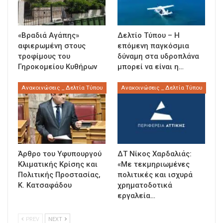
«Βραδιά Αγάπης»
Δελτίο Τύπου – Η
αφιερωμένη στους
επόμενη παγκόσμια
τροφίμους του
δύναμη στα υδροπλάνα
Γηροκομείου Κυθήρων
μπορεί να είναι η…
Ανακοινώσεις _ Δελτία Τύπου
Ανακοινώσεις _ Δελτία Τύπου
Άρθρο του Υφυπουργού
ΔΤ Νίκος Χαρδαλιάς:
Κλιματικής Κρίσης και
«Με τεκμηριωμένες
Πολιτικής Προστασίας,
πολιτικές και ισχυρά
Κ. Κατσαφάδου
χρηματοδοτικά
εργαλεία…
PREV
NEXT