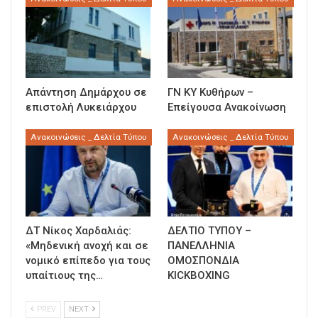
Απάντηση Δημάρχου σε
ΓΝ ΚΥ Κυθήρων –
επιστολή Λυκειάρχου
Επείγουσα Ανακοίνωση
Ανακοινώσεις _ Δελτία Τύπου
Ανακοινώσεις _ Δελτία Τύπου
ΔΤ Νίκος Χαρδαλιάς:
ΔΕΛΤΙΟ ΤΥΠΟΥ –
«Μηδενική ανοχή και σε
ΠΑΝΕΛΛΗΝΙΑ
νομικό επίπεδο για τους
ΟΜΟΣΠΟΝΔΙΑ
υπαίτιους της…
KICKBOXING
PREV
NEXT