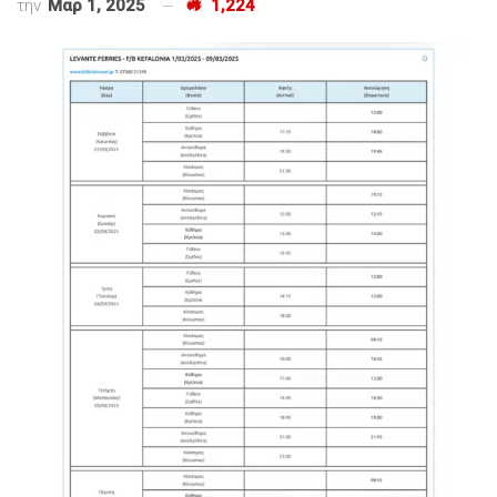
την
Μαρ 1, 2025
1,224