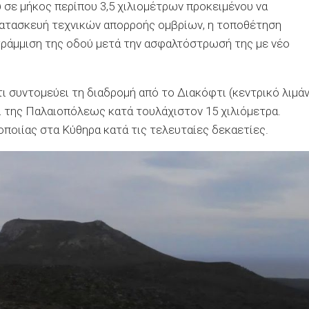
σε μήκος περίπου 3,5 χιλιομέτρων προκειμένου να
 κατασκευή τεχνικών απορροής ομβρίων, η τοποθέτηση
γράμμιση της οδού μετά την ασφαλτόστρωσή της με νέο
ι συντομεύει τη διαδρομή από το Διακόφτι (κεντρικό λιμάν
ι της Παλαιοπόλεως κατά τουλάχιστον 15 χιλιόμετρα.
οποιίας στα Κύθηρα κατά τις τελευταίες δεκαετίες.