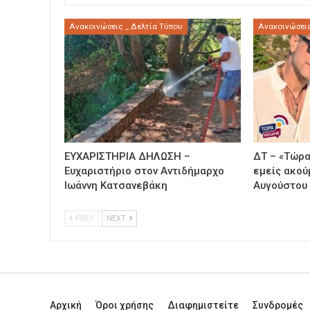
Ανακοινώσεις _ Δελτία Τύπου
Ανακοινώσεις
ΕΥΧΑΡΙΣΤΗΡΙΑ ΔΗΛΩΣΗ –
ΔΤ – «Τώρα
Ευχαριστήριο στον Αντιδήμαρχο
εμείς ακού
Ιωάννη Κατσανεβάκη
Αυγούστου
PREV
NEXT
Αρχική
Όροι χρήσης
Διαφημιστείτε
Συνδρομές