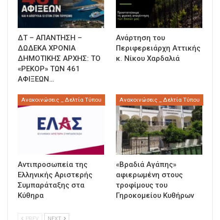
ΔΤ – ΑΠΑΝΤΗΣΗ –
Ανάρτηση του
ΔΩΔΕΚΑ ΧΡΟΝΙΑ
Περιφερειάρχη Αττικής
ΔΗΜΟΤΙΚΗΣ ΑΡΧΗΣ: ΤΟ
κ. Νίκου Χαρδαλιά
«ΡΕΚΟΡ» ΤΩΝ 461
ΑΦΙΞΕΩΝ…
Ανακοινώσεις _ Δελτία Τύπου
Ανακοινώσεις _ Δελτία Τύπου
Αντιπροσωπεία της
«Βραδιά Αγάπης»
Ελληνικής Αριστερής
αφιερωμένη στους
Συμπαράταξης στα
τροφίμους του
Κύθηρα
Γηροκομείου Κυθήρων
PREV
NEXT