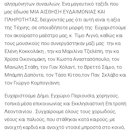
αλησμόνητων συναυλιών. Ένα μαγευτικό ταξίδι που
μας έδωσε ΜΙΑ ΑΙΣΘΗΣΗ ΕΥΔΑΙΜΟΝΙΑΣ ΚΑΙ
ΠΛΗΡΟΤΗΤΑΣ, δείχνοντάς μας ότι αυτή είναι η αξία
της Τέχνης, σε οποιαδήποτε μορφή της. Ευχαριστούμε
τον ακούραστο μαέστρο μας, κ. Τίμο Λιγνό, καθώς και
τους μουσικούς που συνεργάστηκαν μαζί μας: την κα
Ελένη Κοκκολάκη , την κα Μαριλίνα Τζελέπη, την κα
Χρύσα Οικονομάκη, τον Κώστα Αναστασόπουλο, τον
Μανώλη Στάθη, τον Γιαν Χόλαντ, το Βρεττό Σάμιο, το
Μπάμπη Δαπόντε, τον Τάσο Κίτσο,τον Παν. Σκλάβο και
τον Γιώργο Κομπογιάννη.
Ευχαριστούμε Δήμο, Εγχώριο Περιουσία, χορηγούς,
τοπικά μέσα επικοινωνίας και Εκκλησιαστική Επιτροπή
Λεοντσινίου . Συγχαίρουμε όλους τους χορωδούς,
νέους και παλιούς, που στάθηκαν κατά καιρούς, με
ανοιχτή καρδιά και ανοιχτό ντοσιέ μπροστά στο κοινό,