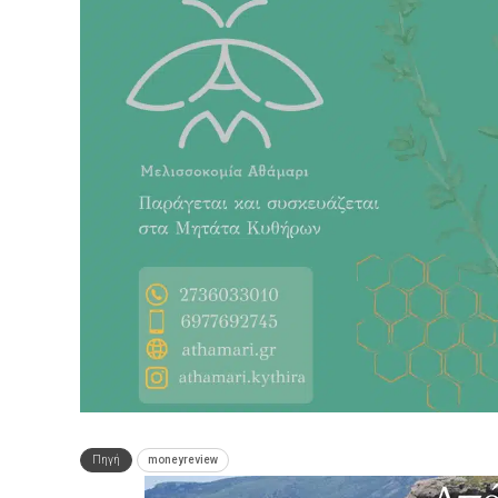
Πηγή
moneyreview