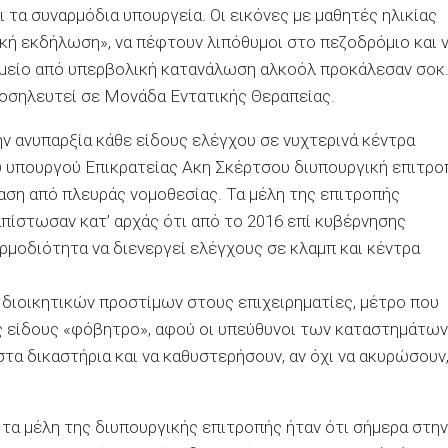
τα συναρμόδια υπουργεία. Οι εικόνες με μαθητές ηλικίας
ική εκδήλωση», να πέφτουν λιπόθυμοι στο πεζοδρόμιο και 
ομείο από υπερβολική κατανάλωση αλκοόλ προκάλεσαν σοκ
νοσηλευτεί σε Μονάδα Εντατικής Θεραπείας.
ν ανυπαρξία κάθε είδους ελέγχου σε νυχτερινά κέντρα
 υπουργού Επικρατείας Ακη Σκέρτσου διυπουργική επιτρο
αση από πλευράς νομοθεσίας. Τα μέλη της επιτροπής
πίστωσαν κατ’ αρχάς ότι από το 2016 επί κυβέρνησης
αρμοδιότητα να διενεργεί ελέγχους σε κλαμπ και κέντρα
 διοικητικών προστίμων στους επιχειρηματίες, μέτρο που
ς είδους «φόβητρο», αφού οι υπεύθυνοι των καταστημάτων
τα δικαστήρια και να καθυστερήσουν, αν όχι να ακυρώσουν
τα μέλη της διυπουργικής επιτροπής ήταν ότι σήμερα στην