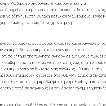
ινικό Κώδικα το υπουργείο Δικαιοσύνης και για
υτό σημαίνει ότι με δικαστική απόφαση ο ιδιοκτήτης ενός
εί να οδηγηθεί στη φυλακή έστω και για μερικούς μήνες κ
 χωρίς καμία γραφειοκρατική χρονοτριβή.
νεται να βρίσκει σύμφωνους δικαστές και εισαγγελείς, οι
αν να παρέμβουν σε περιστατικά σαν και αυτό της
 ότι το ζήτημα της πώλησης αλκοόλ σε ανηλίκους τιμωρεί
 με ξεκάθαρο τρόπο ποινικά, γιατί αυτό είχε ως αποτέλεσμα ο
αι να περιμένουν να δουν αν ένας ανήλικος… θα πέσει κάτω
ρέσουν επέμβουν», σχολίαζε στο «ΘΕΜΑ» αρμόδια δικαστ
διάταξης και τη ρητή πρόβλεψη στη νομοθεσία για ποινικέ
οολούχα ποτά σε ανήλικους με την άσκηση πλημμεληματική
άσχουμε ένα περιβάλλον ασφάλειας για την υγεία των νέων