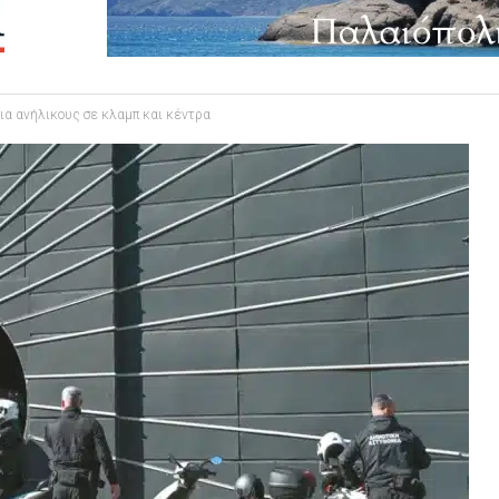
ια ανήλικους σε κλαμπ και κέντρα