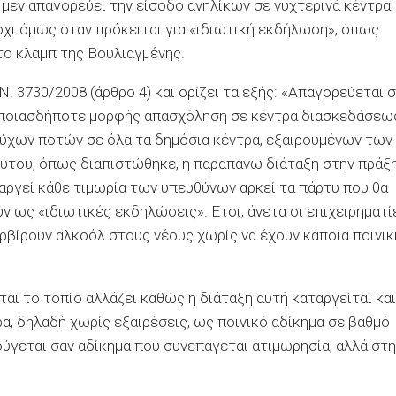
ι μεν απαγορεύει την είσοδο ανηλίκων σε νυχτερινά κέντρα
όχι όμως όταν πρόκειται για «ιδιωτική εκδήλωση», όπως
το κλαμπ της Βουλιαγμένης.
Ν. 3730/2008 (άρθρο 4) και ορίζει τα εξής: «Απαγορεύεται 
η οποιασδήποτε μορφής απασχόληση σε κέντρα διασκεδάσεω
ούχων ποτών σε όλα τα δημόσια κέντρα, εξαιρουμένων των
του, όπως διαπιστώθηκε, η παραπάνω διάταξη στην πράξ
ταργεί κάθε τιμωρία των υπευθύνων αρκεί τα πάρτυ που θα
 ως «ιδιωτικές εκδηλώσεις». Ετσι, άνετα οι επιχειρηματί
ρβίρουν αλκοόλ στους νέους χωρίς να έχουν κάποια ποινικ
ται το τοπίο αλλάζει καθώς η διάταξη αυτή καταργείται και
, δηλαδή χωρίς εξαιρέσεις, ως ποινικό αδίκημα σε βαθμό
ύγεται σαν αδίκημα που συνεπάγεται ατιμωρησία, αλλά στη