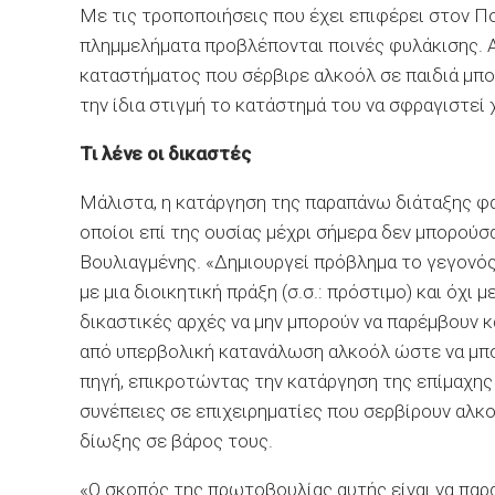
Με τις τροποποιήσεις που έχει επιφέρει στον Πο
πλημμελήματα προβλέπονται ποινές φυλάκισης. Α
καταστήματος που σέρβιρε αλκοόλ σε παιδιά μπορ
την ίδια στιγμή το κατάστημά του να σφραγιστεί
Τι λένε οι δικαστές
Μάλιστα, η κατάργηση της παραπάνω διάταξης φαί
οποίοι επί της ουσίας μέχρι σήμερα δεν μπορούσ
Βουλιαγμένης. «Δημιουργεί πρόβλημα το γεγονός
με μια διοικητική πράξη (σ.σ.: πρόστιμο) και όχι
δικαστικές αρχές να μην μπορούν να παρέμβουν κ
από υπερβολική κατανάλωση αλκοόλ ώστε να μπο
πηγή, επικροτώντας την κατάργηση της επίμαχης 
συνέπειες σε επιχειρηματίες που σερβίρουν αλκ
δίωξης σε βάρος τους.
«Ο σκοπός της πρωτοβουλίας αυτής είναι να παρ