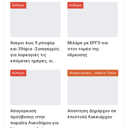
Κύθηρα
Κύθηρα
Άνεμοι έως 9 μποφόρ
Μιλάμε με ΕΡΓΟ και
και 39άρια -Συναγερμός
στον τομέα της
για πυρκαγιές τις
ύδρευσης
επόμενες ημέρες, οι…
Κύθηρα
Ανακοινώσεις _ Δελτία Τύπου
Απαγόρευση
Απάντηση Δημάρχου σε
πρόσβασης στην
επιστολή Λυκειάρχου
παραλία Λυκοδήμου για