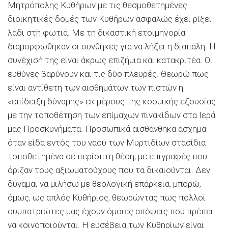
Μητρόπολης Κυθήρων με τις θεσμοθετημένες
διοικητικές δομές των Κυθήρων ασφαλώς έχει ρίξει
λάδι στη φωτιά. Με τη δικαστική
ετοιμηγορία
διαμορφώθηκαν οι συνθήκες για να λήξει η διαπάλη. Η
συνέχισή της είναι άκρως επιζήμια και κατακριτέα. Οι
ευθύνες βαρύνουν και τις δύο πλευρές. Θεωρώ πως
είναι αντίθετη των αισθημάτων των πιστών η
«επίδειξη δύναμης» εκ μέρους της κοσμικής εξουσίας
με την τοποθέτηση των επίμαχων πινακίδων στα Ιερά
μας Προσκυνήματα. Προσωπικά αισθάνθηκα άσχημα
όταν είδα εντός του ναού των
Μυρτιδίων
στασίδια
τοποθετημένα σε περίοπτη θέση, με επιγραφές που
όριζαν τους αξιωματούχους που τα δικαιούνται. Δεν
δύναμαι να μιλήσω με θεολογική επάρκεια, μπορώ,
όμως, ως απλός
Κυθήριος
, θεωρώντας πως πολλοί
συμπατριώτες μας έχουν όμοιες απόψεις που πρέπει
να κοινοποιούνται. Η ευσέβεια των
Κυθηρίων
είναι