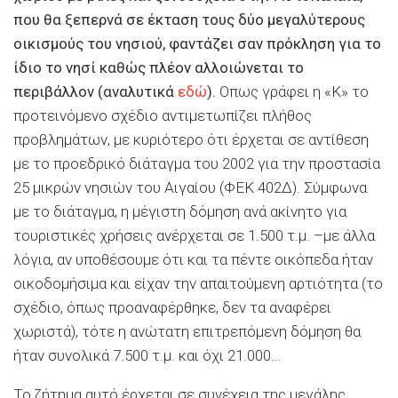
που θα ξεπερνά σε έκταση τους δύο µεγαλύτερους
οικισµούς του νησιού, φαντάζει σαν πρόκληση για το
ίδιο το νησί καθώς πλέον αλλοιώνεται το
περιβάλλον (αναλυτικά
εδώ
).
Οπως γράφει η «Κ» το
προτεινόμενο σχέδιο αντιμετωπίζει πλήθος
προβλημάτων, µε κυριότερο ότι έρχεται σε αντίθεση
µε το προεδρικό διάταγµα του 2002 για την προστασία
25 µικρών νησιών του Αιγαίου (ΦΕΚ 402∆). Σύµφωνα
µε το διάταγµα, η µέγιστη δόµηση ανά ακίνητο για
τουριστικές χρήσεις ανέρχεται σε 1.500 τ.µ. –µε άλλα
λόγια, αν υποθέσουμε ότι και τα πέντε οικόπεδα ήταν
οικοδομήσιμα και είχαν την απαιτούµενη αρτιότητα (το
σχέδιο, όπως προαναφέρθηκε, δεν τα αναφέρει
χωριστά), τότε η ανώτατη επιτρεπόµενη δόµηση θα
ήταν συνολικά 7.500 τ.µ. και όχι 21.000…
Το ζήτημα αυτό έρχεται σε συνέχεια της μεγάλης