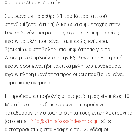
θα προσέλθουν σ’ αυτήν.
Σύμφωνα με το άρθρο 21 του Καταστατικού
υ
πενθυμίζεται ότι : α) Δικαίωμα συμμετοχής στην
Γενική Συνέλευση και στις σχετικές ψηφοφορίες
έχουν τα μέλη
που
είναι ταμειακώς ενήμερα
,
β)Δικαίωμα υποβολής υποψηφιότητας για
το
Διοικητικ
ό
Συμβο
ύ
λ
ιο
ή τη
ν
Εξελεγκτική Επιτροπή
έχουν
όσοι είναι ήδη
τακτικά μέλη
του Συνδέσμου,
έχουν
πλήρη ικανότητα προς δικαιοπραξία και
είναι
ταμειακώς ενήμερα
.
Η προθεσμία υποβολής υποψηφιότητας είναι έως 10
Μαρτίου
και οι ενδιαφερόμενοι μπορούν να
καταθέσουν την υποψηφιότητα τους
είτε
ηλεκτρονικά
(στο
email
:
info
@
kithiraikossindesmos
.
gr
, είτε
αυτοπροσώπως στα γραφεία του Συνδέσμου