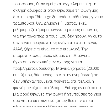
του κόσμου; Όταν εμείς καταγγείλαμε αυτή τη
σκληρή αδιαφορία, όταν υψώσαμε τη φωνή μας
διότι η κοροϊδία είχε ξεπεράσει κάθε όριο, γίναμε
τραμπούκοι; Όχι, Δήμαρχε. Ήμασταν εκεί,
μιλήσαμε, ζητήσαμε συγγνώμη στους παρόντες
για την ταλαιπωρία τους. Εσύ δεν ήσουν. Αν αυτό
δεν είναι περιφρονητική αγένεια, τότε τι είναι;
Αλλά, ξέρεις τι είναι το πιο ειρωνικό; Την
επόμενη κιόλας μέρα, είδαμε στη Διαύγεια
έγκριση οικονομικής ενίσχυσης για τα
προβλήματα ύδρευσης. Μαγικά χρήματα (20,000
ευρώ) που, δύο μέρες πριν, στην ενημέρωσή σου
δεν υπήρχαν πουθενά. Φαίνεται ότι, τελικά, η
φωνή μας είχε αποτέλεσμα. Επίσης αν εσύ έστω
μία φορά ύψωνες την φωνή ή χτυπούσες το χέρι
σου για το ακτοπλοϊκό (όπως θεατρινίστικα
κάνεις για να επιπλήξεις τους «κατωτέρους