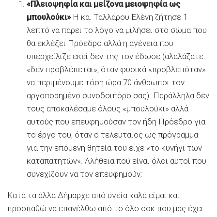
«Πλειοψηφία και μείζονα μειοψηφία ως
μπουλούκι»
Η κα. Ταλλάρου Ελένη ζήτησε 1
λεπτό να πάρει το λόγο να μιλήσει στο σώμα που
θα εκλέξει Πρόεδρο αλλά η αγένεια που
υπερχείλιζε εκεί δεν της τον έδωσε (αλαλάζατε:
«δεν προβλέπεται», όταν φυσικά «προβλεπόταν»
να περιμένουμε τόση ώρα 70 άνθρωποι τον
αργοπορημένο συνοδοιπόρο σας). Παράλληλα δεν
τους αποκαλέσαμε όλους «μπουλούκι» αλλά
αυτούς που επευφημούσαν τον ήδη Πρόεδρο για
το έργο του, όταν ο τελευταίος ως πρόγραμμα
για την επόμενη θητεία του είχε «το κυνήγι των
καταπατητών». Αλήθεια πού είναι όλοι αυτοί που
συνεχίζουν να τον επευφημούν;
Κατά τα άλλα Δήμαρχε από υγεία καλά είμαι και
προσπαθώ να επανέλθω από το όλο σοκ που μας έχει