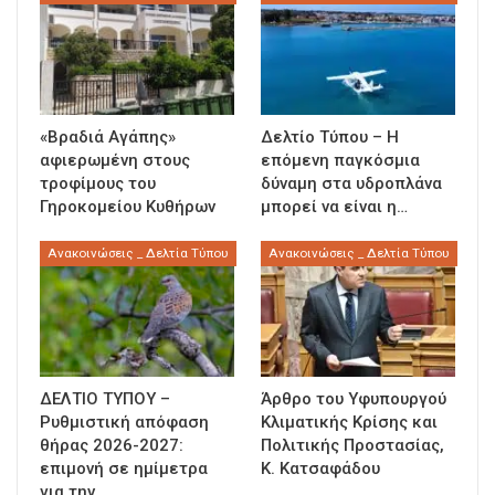
«Βραδιά Αγάπης»
Δελτίο Τύπου – Η
αφιερωμένη στους
επόμενη παγκόσμια
τροφίμους του
δύναμη στα υδροπλάνα
Γηροκομείου Κυθήρων
μπορεί να είναι η…
Ανακοινώσεις _ Δελτία Τύπου
Ανακοινώσεις _ Δελτία Τύπου
ΔΕΛΤΙΟ ΤΥΠΟΥ –
Άρθρο του Υφυπουργού
Ρυθμιστική απόφαση
Κλιματικής Κρίσης και
θήρας 2026-2027:
Πολιτικής Προστασίας,
επιμονή σε ημίμετρα
Κ. Κατσαφάδου
για την…