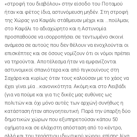
«στροφή του διαβόλου» στην είσοδο του Ποταμού
ήταν και φέτος ίδια, αστυνόμευση μηδέν. Στη στροφή
της Χώρας για Καψάλι στάθμευαν μέχρι και …πούλμαν,
στο Καψάλι το αδιαχώρητο και η Αστυνομία
προσπαθούσε να ισορροπήσει σε τεντωμένο σκοινί
ανάμεσα σε αυτούς που δεν θέλουν να ενοχλούνται οι
επισκέπτες και σε όσους νομίζουν ότι οι νόμοι πρέπει
να τηρούνται. Αποτέλεσμα ήταν να εμφανίζονται
αστυνομικοί σπανιότερα και από πιγκουίνους στη
Σαχάρα και κυρίως όταν τους καλούσαν με το χάος να
έχει γίνει μία …κανονικότητα. Ακόμη και στο Λειβάδι
(για να πούμε και για τις δικές μας ευθύνες ως
πολιτών και όχι μόνο αυτές των αρχών) συνήθως η
κατάσταση ήταν απογοητευτική. Παρά την ύπαρξη δύο
δημοτικών χώρων που εξυπηρετούσαν κάπου 50
οχήματα και σε ελάχιστη απόσταση από το κέντρο,
αλλά και του τεράστιου ιδιωτικού χώρου, επίσης λίγα