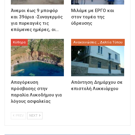
Άνεμοι έως 9 μποφόρ
Μιλάμε με ΕΡΓΟ και
και 39άρια -Συναγερμός
στον τομέα της
για πυρκαγιές τις
ύδρευσης
επόμενες ημέρες, οι…
Κύθηρα
Ανακοινώσεις _ Δελτία Τύπου
Απαγόρευση
Απάντηση Δημάρχου σε
πρόσβασης στην
επιστολή Λυκειάρχου
παραλία Λυκοδήμου για
λόγους ασφαλείας
PREV
NEXT