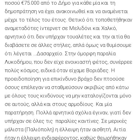
ποσού €75.000 από το Δήμο για κάθε μία και τη
δημοπράτηση να έχει ανακοινωθεί και να αναμένεται
μέχρι το τέλος του έτους. Θετικό ότι τοποθετήθηκαν
αναμεταδότες ίντερνετ σε Μελιδόνι και Χαλκό,
αρνητικό ότι δεν υπήρχαν τουαλέτες και την αιτία θα
διαβάσετε σε άλλες στήλες, απλά όμως να θυμίσουμε
ότι λέγεται …Δασαρχείο. Στην όμορφη παραλία
Λυκοδήμου, που δεν είχε ενοικιαστή φέτος, συνέρρεε
πολύς κόσμος, ειδικά όταν είχαμε Βοριάδες. Η
προειδοποίηση για επικίνδυνο βράχο δεν πτοούσε
όσους επέλεγαν να σταθμεύσουν ακριβώς από κάτω
με όλους τους κινδύνους να μην καταλογίζονται μόνο
σε αυτούς, αλλά και στους αρμοδίους. Και μία
παρατήρηση. Πολλά αρνητικά σχόλια έγιναν, γιατί δεν
υπήρχαν σε όλες τις παραλίες καντίνες. Σε μερικές
μάλιστα (Παλιόπολη) η έλλειψη ήταν αισθητή. Αιτία
ήταν η έλλειψη ενδιαφέροντος, καθώς θεωρήθηκαν