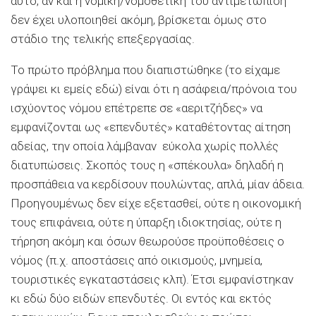
αυτό, αν και η νομική/νομοθετική του αντιμετώπιση
δεν έχει υλοποιηθεί ακόμη, βρίσκεται όμως στο
στάδιο της τελικής επεξεργασίας.
Το πρώτο πρόβλημα που διαπιστώθηκε (το είχαμε
γράψει κι εμείς εδώ) είναι ότι η ασάφεια/πρόνοια του
ισχύοντος νόμου επέτρεπε σε «αεριτζήδες» να
εμφανίζονται ως «επενδυτές» καταθέτοντας αίτηση
αδείας, την οποία λάμβαναν εύκολα χωρίς πολλές
διατυπώσεις. Σκοπός τους η «σπέκουλα» δηλαδή η
προσπάθεια να κερδίσουν πουλώντας, απλά, μίαν άδεια.
Προηγουμένως δεν είχε εξετασθεί, ούτε η οικονομική
τους επιφάνεια, ούτε η ύπαρξη ιδιοκτησίας, ούτε η
τήρηση ακόμη και όσων θεωρούσε προϋποθέσεις ο
νόμος (π.χ. αποστάσεις από οικισμούς, μνημεία,
τουριστικές εγκαταστάσεις κλπ). Έτσι εμφανίστηκαν
κι εδώ δύο ειδών επενδυτές. Οι εντός και εκτός