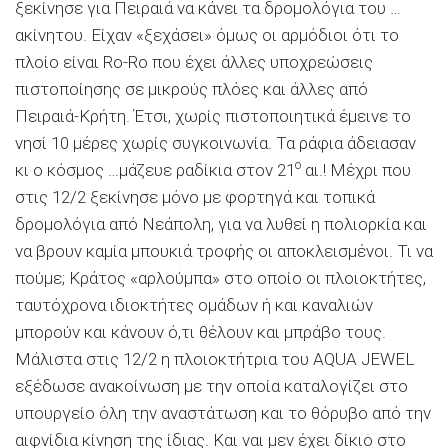
ξεκίνησε για Πειραιά να κάνει τα δρομολόγια του …
ακίνητου. Είχαν «ξεχάσει» όμως οι αρμόδιοι ότι το
πλοίο είναι Ro-Ro που έχει άλλες υποχρεώσεις
πιστοποίησης σε μικρούς πλόες και άλλες από
Πειραιά-Κρήτη. Έτσι, χωρίς πιστοποιητικά έμεινε το
νησί 10 μέρες χωρίς συγκοινωνία. Τα ράφια άδειασαν
ο
κι ο κόσμος …μάζευε ραδίκια στον 21
αι.! Μέχρι που
στις 12/2 ξεκίνησε μόνο με φορτηγά και τοπικά
δρομολόγια από Νεάπολη, για να λυθεί η πολιορκία και
να βρουν καμία μπουκιά τροφής οι αποκλεισμένοι. Τι να
πούμε; Κράτος «αρλούμπα» στο οποίο οι πλοιοκτήτες,
ταυτόχρονα ιδιοκτήτες ομάδων ή και καναλιών
μπορούν και κάνουν ό,τι θέλουν και μπράβο τους.
Μάλιστα στις 12/2 η πλοιοκτήτρια του AQUA JEWEL
εξέδωσε ανακοίνωση με την οποία καταλογίζει στο
υπουργείο όλη την αναστάτωση και το θόρυβο από την
αιφνίδια κίνηση της ίδιας. Και ναι μεν έχει δίκιο στο