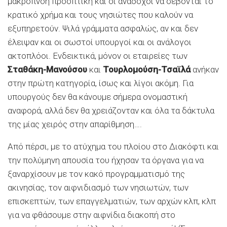
μακρόπνοη προοπτική και οι ανάδοχοι να σέβονται το
κρατικό χρήμα και τους νησιώτες που καλούν να
εξυπηρετούν. Ψιλά γράμματα ασφαλώς, αν και δεν
έλειψαν και οι σωστοί υπουργοί και οι ανάλογοι
ακτοπλόοι. Ενδεικτικά, μόνον οι εταιρείες των
Σταθάκη-Μανούσου
και
Τουρλομούση-Τσαϊλά
ανήκαν
στην πρώτη κατηγορία, ίσως και λίγοι ακόμη. Για
υπουργούς δεν θα κάνουμε σήμερα ονομαστική
αναφορά, αλλά δεν θα χρειάζονταν και όλα τα δάκτυλα
της μίας χειρός στην απαρίθμηση….
Από πέρσι, με το ατύχημα του πλοίου στο Διακόφτι και
την πολύμηνη απουσία του ήχησαν τα όργανα για να
ξαναρχίσουν με τον κακό προγραμματισμό της
ακινησίας, τον αιφνιδιασμό των νησιωτών, των
επισκεπτών, των επαγγελματιών, των αρχών κλπ, κλπ
για να φθάσουμε στην αιφνίδια διακοπή στο