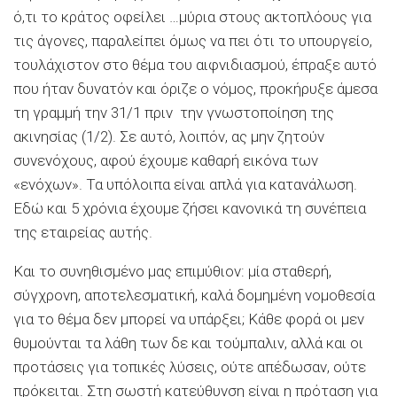
ό,τι το κράτος οφείλει …μύρια στους ακτοπλόους για
τις άγονες, παραλείπει όμως να πει ότι το υπουργείο,
τουλάχιστον στο θέμα του αιφνιδιασμού, έπραξε αυτό
που ήταν δυνατόν και όριζε ο νόμος, προκήρυξε άμεσα
τη γραμμή την 31/1 πριν την γνωστοποίηση της
ακινησίας (1/2). Σε αυτό, λοιπόν, ας μην ζητούν
συνενόχους, αφού έχουμε καθαρή εικόνα των
«ενόχων». Τα υπόλοιπα είναι απλά για κατανάλωση.
Εδώ και 5 χρόνια έχουμε ζήσει κανονικά τη συνέπεια
της εταιρείας αυτής.
Και το συνηθισμένο μας επιμύθιον: μία σταθερή,
σύγχρονη, αποτελεσματική, καλά δομημένη νομοθεσία
για το θέμα δεν μπορεί να υπάρξει; Κάθε φορά οι μεν
θυμούνται τα λάθη των δε και τούμπαλιν, αλλά και οι
προτάσεις για τοπικές λύσεις, ούτε απέδωσαν, ούτε
πρόκειται. Στη σωστή κατεύθυνση είναι η πρόταση για