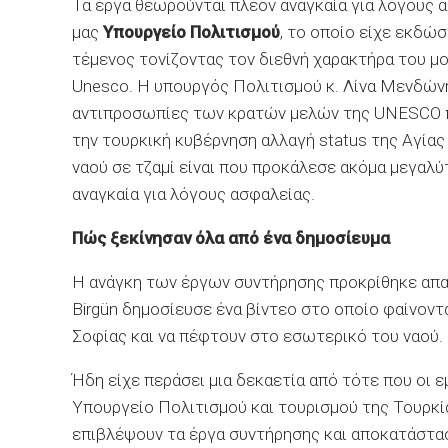
Τα έργα θεωρούνται πλέον αναγκαία για λόγους α
μας
Υπουργείο Πολιτισμού
, το οποίο είχε εκδώ
τέμενος τονίζοντας τον διεθνή χαρακτήρα του μ
Unesco. Η υπουργός Πολιτισμού κ. Λίνα Μενδώνη
αντιπροσωπίες των κρατών μελών της UNESCO πρ
την τουρκική κυβέρνηση αλλαγή status της Αγίας
ναού σε τζαμί είναι που προκάλεσε ακόμα μεγαλ
αναγκαία για λόγους ασφαλείας.
Πώς ξεκίνησαν όλα από ένα δημοσίευμα
Η ανάγκη των έργων συντήρησης προκρίθηκε απα
Birgün δημοσίευσε ένα βίντεο στο οποίο φαίνοντ
Σοφίας και να πέφτουν στο εσωτερικό του ναού.
Ήδη είχε περάσει μια δεκαετία από τότε που οι 
Υπουργείο Πολιτισμού και τουρισμού της Τουρκία
επιβλέψουν τα έργα συντήρησης και αποκατάστασ