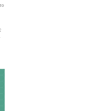
το
ς
.