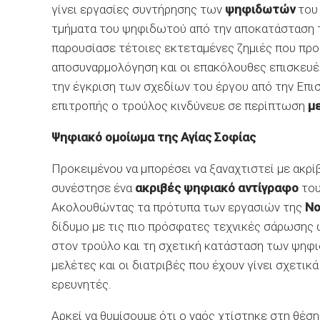
γίνει εργασίες συντήρησης των
ψηφιδωτών
του 
τμήματα του ψηφιδωτού από την αποκατάσταση τ
παρουσίασε τέτοιες εκτεταμένες ζημιές που πρ
αποσυναρμολόγηση και οι επακόλουθες επισκευές
την έγκριση των σχεδίων του έργου από την Επι
επιτροπής ο τρούλος κινδύνευε σε περίπτωση
μ
Ψηφιακό ομοίωμα της Αγίας Σοφίας
Προκειμένου να μπορέσει να ξαναχτιστεί με ακρίβ
συνέστησε ένα
ακριβές ψηφιακό αντίγραφο
του
Ακολουθώντας τα πρότυπα των εργασιών της
Νο
δίδυμο με τις πιο πρόσφατες τεχνικές σάρωσης 
στον τρούλο και τη σχετική κατάσταση των ψηφι
μελέτες και οι διατριβές που έχουν γίνει σχετικ
ερευνητές.
Αρκεί να θυμίσουμε ότι ο ναός χτίστηκε στη θέσ