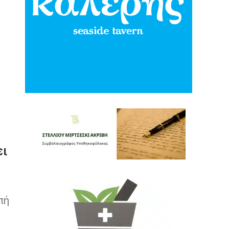
ει
πή