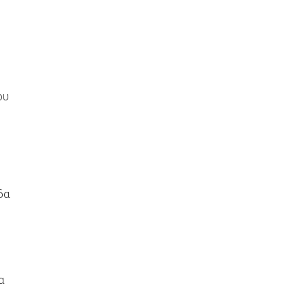
ου
δα
ς
α