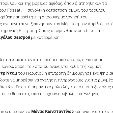
τρούλου και της βόρειας αψίδας, όπου διατηρήθηκαν τα
ου Fossati. Η συνολική κατάσταση, όμως, του τρούλου
οκρίθηκε απαραίτητη η αποσυναρμολόγησή του. Η
 αναμένεται να ξεκινήσουν τον Μάρτιο ή τον Απρίλιο, μετ
στημονική Επιτροπή. Όπως αποφάνθηκαν οι ειδικοί της
εγάλου σεισμού
με κατάρρευση.
εια, ακόμα και αν καταρρεύσει από σεισμό, η Επιτροπή
 έργου, βάσει του οποίου αναλύεται κάθε της κομμάτι.
τρ Νταμ
του Παρισιού η επιτροπή δημιούργησε ένα ψηφια
ώστε να μπορέσει να αντλήσει πληροφορίες για τις ρωγμές
δωτών. Σε αυτό σημαντικό ρόλο λέγεται ότι έπαιξαν όλες 
ά με το θέμα στις οποίες έχουν συμβάλει και Έλληνες
η που υπέδειξε ο
Μέγας Κωνσταντίνος
και εγκαινιάστηκε τ