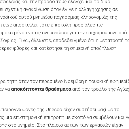
σφαλείας και την πρόοδο τους ελέγχει και το δικό
σει σχετική ανακοίνωση όταν έγινε η αλλαγή χρήσης σε
οναδικού αυτού μνημείου παγκόσμιας κληρονομιάς της
 είχε αποστείλει τότε επιστολή προς όλες τις
οκειμένου να τις ενημερώσει για την επιχειρούμενη από
 Σοφίας. Είναι, άλλωστε, αποδεδειγμένο ότι η μετατροπή τ
ύτερες φθορές και κατέστησε τη σημερινή αποξήλωση
ραίτητη όταν τον περασμένο Νοέμβρη η τουρκική εφημερί
αν να
αποκόπτονται θραύσματα
από τον τρούλο της Αγία
εμπειρογνώμονες της Unesco είχαν συστήσει μαζί με το
ς μια επιστημονική επιτροπή με σκοπό να συμβάλουν και ν
ης στο μνημείο. Στο πλαίσιο αυτων των εργασιών είχαν